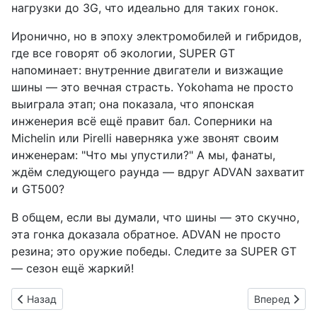
нагрузки до 3G, что идеально для таких гонок.
Иронично, но в эпоху электромобилей и гибридов,
где все говорят об экологии, SUPER GT
напоминает: внутренние двигатели и визжащие
шины — это вечная страсть. Yokohama не просто
выиграла этап; она показала, что японская
инженерия всё ещё правит бал. Соперники на
Michelin или Pirelli наверняка уже звонят своим
инженерам: "Что мы упустили?" А мы, фанаты,
ждём следующего раунда — вдруг ADVAN захватит
и GT500?
В общем, если вы думали, что шины — это скучно,
эта гонка доказала обратное. ADVAN не просто
резина; это оружие победы. Следите за SUPER GT
— сезон ещё жаркий!
Предыдущий: Daihatsu Rocky предстает в новом облике: аг
Следующий: 
Назад
Вперед