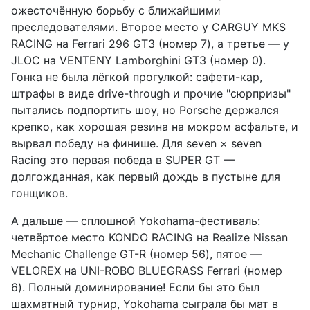
ожесточённую борьбу с ближайшими
преследователями. Второе место у CARGUY MKS
RACING на Ferrari 296 GT3 (номер 7), а третье — у
JLOC на VENTENY Lamborghini GT3 (номер 0).
Гонка не была лёгкой прогулкой: сафети-кар,
штрафы в виде drive-through и прочие "сюрпризы"
пытались подпортить шоу, но Porsche держался
крепко, как хорошая резина на мокром асфальте, и
вырвал победу на финише. Для seven × seven
Racing это первая победа в SUPER GT —
долгожданная, как первый дождь в пустыне для
гонщиков.
А дальше — сплошной Yokohama-фестиваль:
четвёртое место KONDO RACING на Realize Nissan
Mechanic Challenge GT-R (номер 56), пятое —
VELOREX на UNI-ROBO BLUEGRASS Ferrari (номер
6). Полный доминирование! Если бы это был
шахматный турнир, Yokohama сыграла бы мат в