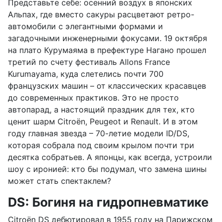
Представьте себе: осенний воздух в японских
Альпах, где вместо сакуры расцветают ретро-
автомобили с элегантными формами и
загадочными инженерными фокусами. 19 октября
на плато Курумаяма в префектуре Нагано прошел
третий по счету фестиваль Allons France
Kurumayama, куда слетелись почти 700
французских машин – от классических красавцев
до современных практиков. Это не просто
автопарад, а настоящий праздник для тех, кто
ценит шарм Citroën, Peugeot и Renault. И в этом
году главная звезда – 70-летие модели ID/DS,
которая собрала под своим крылом почти три
десятка собратьев. А японцы, как всегда, устроили
шоу с иронией: кто бы подумал, что замена шины
может стать спектаклем?
DS: Богиня на гидропневматике
Citroën DS дебютировал в 1955 году на Парижском