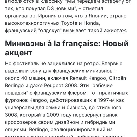
влюбляются в классику. "Мы передаем эстафету от
тех, кто покупал DS новыми", – отметил
организатор. Ирония в том, что в Японии, стране
высокотехнологичных Toyota и Honda,
французский "олдскул" вызывает такой ажиотаж.
Минивэны à la française: Новый
акцент
Но фестиваль не зациклился на ретро. Впервые
выделили зону для французских минивэнов –
около 40 машин, включая Renault Kangoo, Citroën
Berlingo и даже Peugeot 3008. Эти "рабочие
лошадки" с французским флером – от практичных
фургонов Kangoo, дебютировавших в 1997-м как
универсалы для семьи и бизнеса, до стильного
3008, который в 2009 году перевернул рынок
кроссоверов своим дизайном и гибридными
опциями. Berlingo, эволюционировавший из
коммерческого в семейный, добавляет шарма с