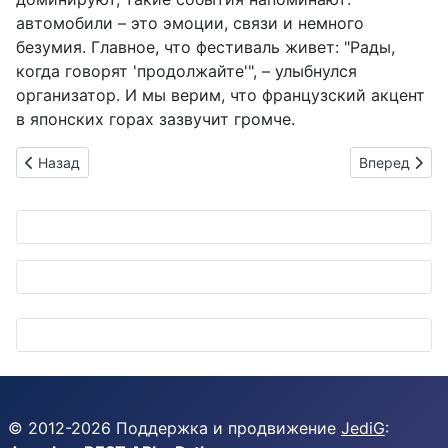
автомобили – это эмоции, связи и немного
безумия. Главное, что фестиваль живет: "Рады,
когда говорят 'продолжайте'", – улыбнулся
организатор. И мы верим, что французский акцент
в японских горах зазвучит громче.
Предыдущий: Yokohama ADVAN: полный захват подиума в SU
Следующий: D
Назад
Вперед
© 2012-
2026
Поддержка и продвижение
JediG
: