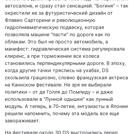
автосалоне, и сразу стал сенсацией. "Богиня" – так
окрестили ее за футуристический дизайн от
Флавио Сарторини и революционную
гидропневматическую подвеску, которая
позволяла машине "пасти" по дороге как по
облакам. Это был не просто автомобиль, а
манифест: гидравлическая система регулировала
клиренс, а при торможении все колеса
становились перпендикулярными дороге. В эпоху,
когда другие тачки тряслись на ухабах, DS
скользила грациозно, словно французская актриса
на Каннском фестивале. Не зря ее выбирали
политики – от де Голля до Помпиду – и даже
использовали в "Лунной одышке" как лунный
модуль. А теперь, в 70-летие, энтузиасты в Японии
решили напомнить, почему эта модель все еще
завораживает.
На фестивале около 30 DS выстроились перед