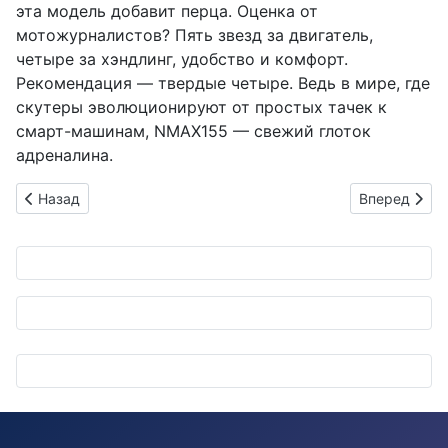
эта модель добавит перца. Оценка от
мотожурналистов? Пять звезд за двигатель,
четыре за хэндлинг, удобство и комфорт.
Рекомендация — твердые четыре. Ведь в мире, где
скутеры эволюционируют от простых тачек к
смарт-машинам, NMAX155 — свежий глоток
адреналина.
Предыдущий: 40 лет Канэцу: как скоростная трасса праздн
Следующий: 
Назад
Вперед