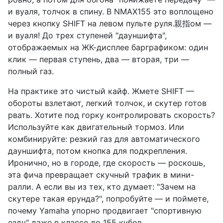
и вуаля, толчок в спину. В NMAX155 это воплощено
через кнопку SHIFT на левом пульте руля.親指ом —
и вуаля! До трех ступеней "дауншифта",
отображаемых на ЖК-дисплее барграфиком: один
клик — первая ступень, два — вторая, три —
полный газ.
На практике это чистый кайф. Жмете SHIFT —
обороты взлетают, легкий толчок, и скутер готов
рвать. Хотите под горку контролировать скорость?
Используйте как двигательный тормоз. Или
комбинируйте: резкий газ для автоматического
дауншифта, потом кнопка для подкрепления.
Иронично, но в городе, где скорость — роскошь,
эта фича превращает скучный трафик в мини-
ралли. А если вы из тех, кто думает: "Зачем на
скутере такая ерунда?", попробуйте — и поймете,
почему Yamaha упорно продвигает "спортивную
езду" даже в классе до 155 кубов.