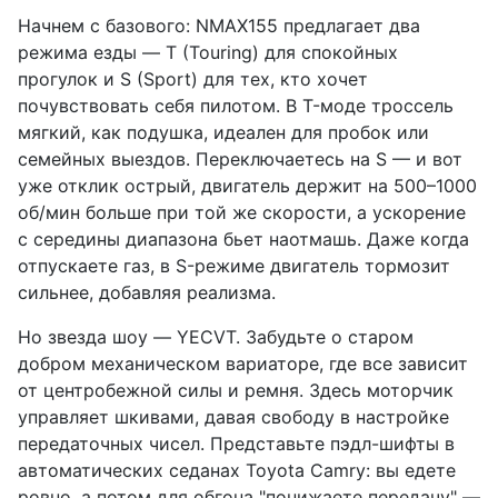
Начнем с базового: NMAX155 предлагает два
режима езды — T (Touring) для спокойных
прогулок и S (Sport) для тех, кто хочет
почувствовать себя пилотом. В T-моде троссель
мягкий, как подушка, идеален для пробок или
семейных выездов. Переключаетесь на S — и вот
уже отклик острый, двигатель держит на 500–1000
об/мин больше при той же скорости, а ускорение
с середины диапазона бьет наотмашь. Даже когда
отпускаете газ, в S-режиме двигатель тормозит
сильнее, добавляя реализма.
Но звезда шоу — YECVT. Забудьте о старом
добром механическом вариаторе, где все зависит
от центробежной силы и ремня. Здесь моторчик
управляет шкивами, давая свободу в настройке
передаточных чисел. Представьте пэдл-шифты в
автоматических седанах Toyota Camry: вы едете
ровно, а потом для обгона "понижаете передачу" —