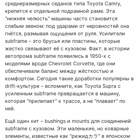
среднеразмерных седанов типа Toyota Camry,
крепится к отдельной подрамной раме. Эта
"нижняя челюсть" машины часто становится
слабым звеном: под ударами от неровностей она
гнётся, размывая ощущения от руля. Усилители
subframe – это брусья или пластины, которые
жестко связывают её с кузовом. Факт: в истории
автопрома subframe появились в 1950-х с
моделями вроде Chevrolet Corvette, где они
обеспечивали баланс между жёсткостью и
комфортом. Сегодня такие доработки популярны в
drift-культуре – вспомните, как Toyota Supra с
усиленным subframe превращается в машину,
которая "прилипает" к трассе, а не "плавает" по
ней.
Ещё один хит – bushings и mounts для соединений
subframe с кузовом. Эти маленькие, но коварные
элементы, известные как "рижидカラ" в японском