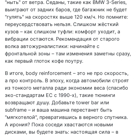
"ныть" от ветра. Седаны, такие как BMW 3-Series,
выиграют от задних баров, где багажник не будет
"гулять" на скоростях выше 120 км/ч. Но помните:
переусердствовать нельзя. Слишком жёсткий
кузов – как слишком туфли: комфорт уходит, а
вибрации остаются. Рекомендация от старого
волка автожурналистики: начинайте с
фронтальной зоны – там изменения заметны сразу,
как первый глоток кофе поутру.
В итоге, body reinforcement – это не про скорость,
а про контроль. В эпоху, когда автомобили строят
из тонкого металла ради экономии веса (спасибо
эко-стандартам ЕС с 1990-х), такие тюнинги
возвращают душу. Добавьте tower bar или
subframe – и ваша машина перестанет быть
"мягкотелой", превратившись в верного спутника.
А ирония? Пока соседи хвастаются новыми
дисками, вы будете знать: настоящая сила – в