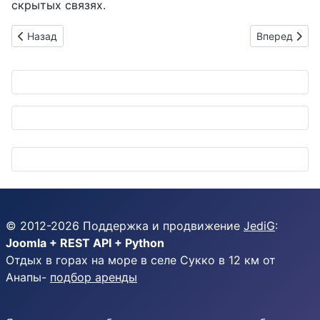
скрытых связях.
Предыдущий: Автомойка будущего: от самурайских щеток д
Следующий: A
Назад
Вперед
© 2012-
2026
Поддержка и продвижение
JediG
:
Joomla + REST API + Python
Отдых в горах на море в селе Сукко в 12 км от
Анапы-
подбор аренды