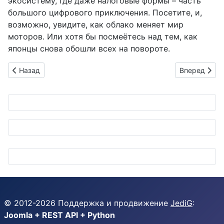
экосистему, где даже налоговые формы – часть
большого цифрового приключения. Посетите, и,
возможно, увидите, как облако меняет мир
моторов. Или хотя бы посмеётесь над тем, как
японцы снова обошли всех на повороте.
Предыдущий: WISTERIA: Портал в Блеск Кузовов, Где Грязь
Следующий: A
Назад
Вперед
© 2012-
2026
Поддержка и продвижение
JediG
:
Joomla + REST API + Python