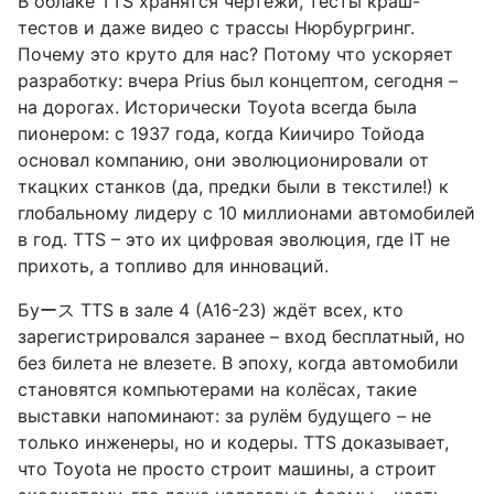
В облаке TTS хранятся чертежи, тесты краш-
тестов и даже видео с трассы Нюрбургринг.
Почему это круто для нас? Потому что ускоряет
разработку: вчера Prius был концептом, сегодня –
на дорогах. Исторически Toyota всегда была
пионером: с 1937 года, когда Киичиро Тойода
основал компанию, они эволюционировали от
ткацких станков (да, предки были в текстиле!) к
глобальному лидеру с 10 миллионами автомобилей
в год. TTS – это их цифровая эволюция, где IT не
прихоть, а топливо для инноваций.
Буース TTS в зале 4 (A16-23) ждёт всех, кто
зарегистрировался заранее – вход бесплатный, но
без билета не влезете. В эпоху, когда автомобили
становятся компьютерами на колёсах, такие
выставки напоминают: за рулём будущего – не
только инженеры, но и кодеры. TTS доказывает,
что Toyota не просто строит машины, а строит