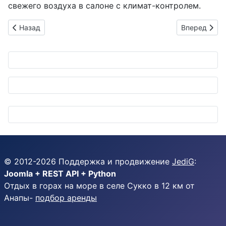
свежего воздуха в салоне с климат-контролем.
Предыдущий: Honda Report 2025: Мечта на колесах, или как
Следующий: 
Назад
Вперед
© 2012-
2026
Поддержка и продвижение
JediG
:
Joomla + REST API + Python
Отдых в горах на море в селе Сукко в 12 км от
Анапы-
подбор аренды