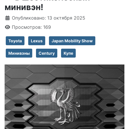
минивэн!
Информация о материале
Опубликовано: 13 октября 2025
Просмотров: 169
Toyota
Lexus
Japan Mobility Show
Минивэны
Century
Купе