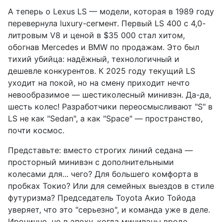
А теперь о Lexus LS — модели, которая в 1989 году
перевернула luxury-сегмент. Первый LS 400 с 4,0-
литровым V8 и ценой в $35 000 стал хитом,
обогнав Mercedes и BMW по продажам. Это был
тихий убийца: надёжный, технологичный и
дешевле конкурентов. К 2025 году текущий LS
уходит на покой, но на смену приходит нечто
невообразимое — шестиколесный минивэн. Да-да,
шесть колес! Разработчики переосмысливают "S" в
LS не как "Sedan", а как "Space" — пространство,
почти космос.
Представьте: вместо строгих линий седана —
просторный минивэн с дополнительными
колесами для... чего? Для большего комфорта в
пробках Токио? Или для семейных выездов в стиле
футуризма? Председатель Toyota Акио Тойода
уверяет, что это "серьезно", и команда уже в деле.
Иронично, но в эпоху, когда минивэны вроде