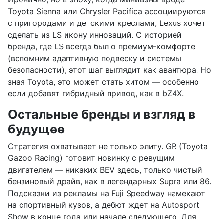
Toyota Sienna или Chrysler Pacifica ассоциируются
с пригородами и детскими креслами, Lexus хочет
сделать из LS икону инноваций. С историей
бренда, где LS всегда был о премиум-комфорте
(вспомним адаптивную подвеску и системы
безопасности), этот шаг выглядит как авантюра. Но
зная Toyota, это может стать хитом — особенно
если добавят гибридный привод, как в bZ4X.
Остальные бренды и взгляд в
будущее
Стратегия охватывает не только элиту. GR (Toyota
Gazoo Racing) готовит новинку с ревущим
двигателем — никаких BEV здесь, только чистый
бензиновый драйв, как в легендарных Supra или 86.
Подсказки из рекламы на Fuji Speedway намекают
на спортивный кузов, а дебют ждет на Autosport
Show в конце года или начале следующего. Для