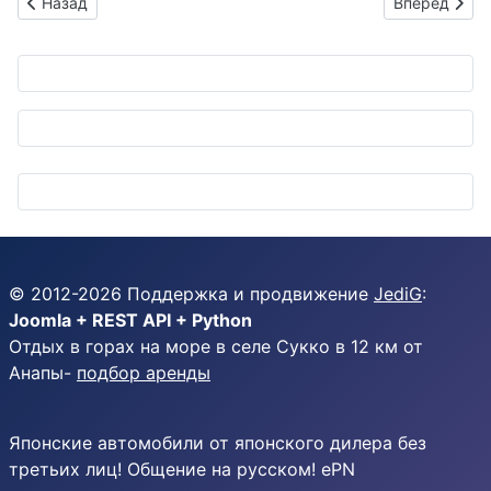
Предыдущий: Почему ваша машина зимой превращается в гл
Следующий: 
Назад
Вперед
© 2012-
2026
Поддержка и продвижение
JediG
:
Joomla + REST API + Python
Отдых в горах на море в селе Сукко в 12 км от
Анапы-
подбор аренды
Японские автомобили от японского дилера без
третьих лиц! Общение на русском! ePN