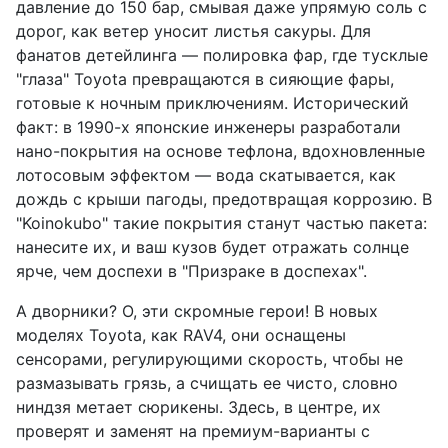
давление до 150 бар, смывая даже упрямую соль с
дорог, как ветер уносит листья сакуры. Для
фанатов детейлинга — полировка фар, где тусклые
"глаза" Toyota превращаются в сияющие фары,
готовые к ночным приключениям. Исторический
факт: в 1990-х японские инженеры разработали
нано-покрытия на основе тефлона, вдохновленные
лотосовым эффектом — вода скатывается, как
дождь с крыши пагоды, предотвращая коррозию. В
"Koinokubo" такие покрытия станут частью пакета:
нанесите их, и ваш кузов будет отражать солнце
ярче, чем доспехи в "Призраке в доспехах".
А дворники? О, эти скромные герои! В новых
моделях Toyota, как RAV4, они оснащены
сенсорами, регулирующими скорость, чтобы не
размазывать грязь, а счищать ее чисто, словно
ниндзя метает сюрикены. Здесь, в центре, их
проверят и заменят на премиум-варианты с