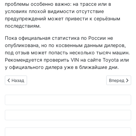
проблемы особенно важно: на трассе или в
условиях плохой видимости отсутствие
предупреждений может привести к серьёзным
последствиям.
Пока официальная статистика по России не
опубликована, но по косвенным данным дилеров,
под отзыв может попасть несколько тысяч машин.
Рекомендуется проверить VIN на сайте Toyota или
у официального дилера уже в ближайшие дни.
Предыдущий: Nissan Murano с VC-Turbo прибыл в Японию: сто
Следующий:
Назад
Вперед