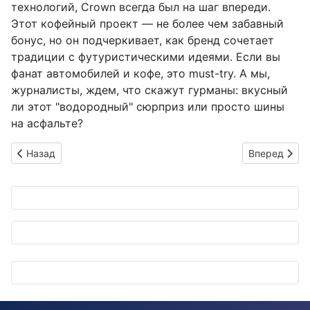
технологий, Crown всегда был на шаг впереди.
Этот кофейный проект — не более чем забавный
бонус, но он подчеркивает, как бренд сочетает
традиции с футуристическими идеями. Если вы
фанат автомобилей и кофе, это must-try. А мы,
журналисты, ждем, что скажут гурманы: вкусный
ли этот "водородный" сюрприз или просто шины
на асфальте?
Предыдущий: Mazda зовёт школьников в морское приключен
Следующий: 
Назад
Вперед