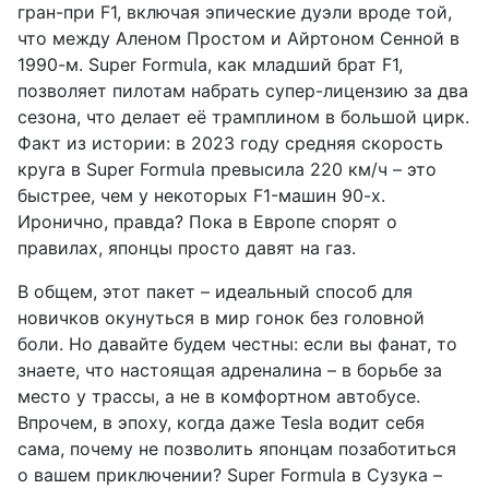
гран-при F1, включая эпические дуэли вроде той,
что между Аленом Простом и Айртоном Сенной в
1990-м. Super Formula, как младший брат F1,
позволяет пилотам набрать супер-лицензию за два
сезона, что делает её трамплином в большой цирк.
Факт из истории: в 2023 году средняя скорость
круга в Super Formula превысила 220 км/ч – это
быстрее, чем у некоторых F1-машин 90-х.
Иронично, правда? Пока в Европе спорят о
правилах, японцы просто давят на газ.
В общем, этот пакет – идеальный способ для
новичков окунуться в мир гонок без головной
боли. Но давайте будем честны: если вы фанат, то
знаете, что настоящая адреналина – в борьбе за
место у трассы, а не в комфортном автобусе.
Впрочем, в эпоху, когда даже Tesla водит себя
сама, почему не позволить японцам позаботиться
о вашем приключении? Super Formula в Сузука –