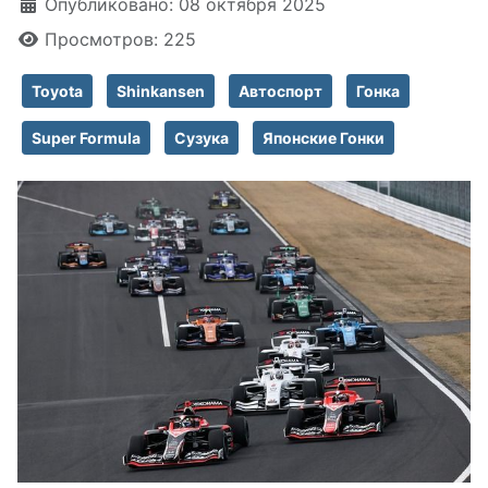
Информация о материале
Опубликовано: 08 октября 2025
Просмотров: 225
Toyota
Shinkansen
Автоспорт
Гонка
Super Formula
Сузука
Японские Гонки