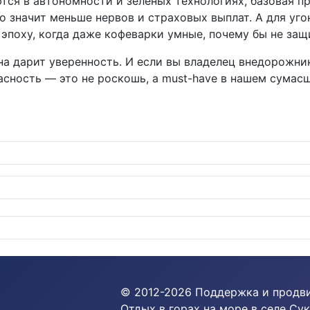
тся в автономности и зелёных технологиях, базовая 
то значит меньше нервов и страховых выплат. А для уг
 эпоху, когда даже кофеварки умные, почему бы не за
а дарит уверенность. И если вы владелец внедорожник
асность — это не роскошь, а must-have в нашем сума
изинговый рынок Европы на грани дуэта гигантов
© 2012-
2026
Поддержка и продв
Отдых в горах на море в селе Сук