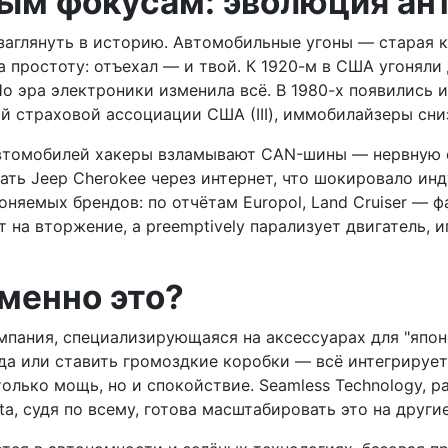
вым фокусам: эволюция ан
заглянуть в историю. Автомобильные угоны — старая ка
 простоту: отъехал — и твой. К 1920-м в США угоняли 
Но эра электроники изменила всё. В 1980-х появились
 страховой ассоциации США (III), иммобилайзеры сни
втомобилей хакеры взламывают CAN-шины — нервную с
ать Jeep Cherokee через интернет, что шокировало инд
оняемых брендов: по отчётам Europol, Land Cruiser — 
ет на вторжение, а preemptively парализует двигатель
менно это?
омпания, специализирующаяся на аксессуарах для "японс
да или ставить громоздкие коробки — всё интегрирует
 только мощь, но и спокойствие. Seamless Technology,
ta, судя по всему, готова масштабировать это на друг