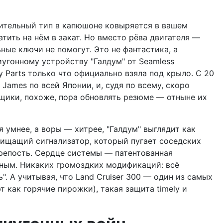
рительный тип в капюшоне ковыряется в вашем
катить на нём в закат. Но вместо рёва двигателя —
ные ключи не помогут. Это не фантастика, а
угонному устройству "Галдум" от Seamless
ty Parts только что официально взяла под крыло. С 20
James по всей Японии, и, судя по всему, скоро
нщики, похоже, пора обновлять резюме — отныне их
я умнее, а воры — хитрее, "Галдум" выглядит как
пищащий сигнализатор, который пугает соседских
крепость. Сердце системы — патентованная
жным. Никаких громоздких модификаций: всё
. А учитывая, что Land Cruiser 300 — один из самых
 как горячие пирожки), такая защита timely и