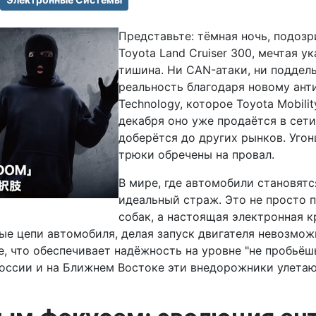
Представьте: тёмная ночь, подоз
Toyota Land Cruiser 300, мечтая у
тишина. Ни CAN-атаки, ни поддель
реальность благодаря новому анти
Technology, которое Toyota Mobili
декабря оно уже продаётся в сети 
доберётся до других рынков. Уго
трюки обречены на провал.
В мире, где автомобили становятс
идеальный страж. Это не просто 
собак, а настоящая электронная 
вые цепи автомобиля, делая запуск двигателя невозмо
что обеспечивает надёжность на уровне "не пробьёшь"
оссии и на Ближнем Востоке эти внедорожники улетают