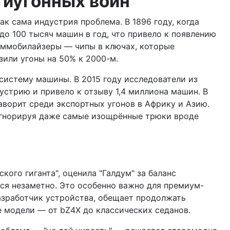
тиугонных войн
к сама индустрия проблема. В 1896 году, когда
до 100 тысяч машин в год, что привело к появлению
 иммобилайзеры — чипы в ключах, которые
зили угоны на 50% к 2000-м.
истему машины. В 2015 году исследователи из
устрию и привело к отзыву 1,4 миллиона машин. В
фаворит среди экспортных угонов в Африку и Азию.
, игнорируя даже самые изощрённые трюки вроде
кого гиганта", оценила "Галдум" за баланс
ся незаметно. Это особенно важно для премиум-
 разработчик устройства, обещает продолжать
ие модели — от bZ4X до классических седанов.