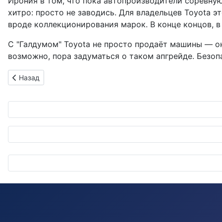
Ирония в том, что пока автопроизводители соревную
хитро: просто не заводись. Для владельцев Toyota э
вроде коллекционирования марок. В конце концов, в
С "Галдумом" Toyota не просто продаёт машины — он
возможно, пора задуматься о таком апгрейде. Безоп
Предыдущий: BNP Paribas скупит Athlon у Mercedes-Benz: Л
Назад