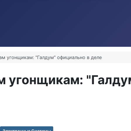
кам угонщикам: "Галдум" официально в деле
ам угонщикам: "Галду
Электронные Системы