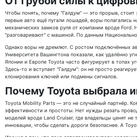
От грубой силы к цифро
Чтобы понять, почему "Галдум" — это прорыв, стоит 
первые авто ещё пугали лошадей, воры полагались на
механических замков руля от компании вроде Ford. 
"разговаривают" с машиной. По данным Национальной
Однако воры не дремлют. С ростом подключённых а
Университета Вашингтона показали, как удалённо угн
Японии и Европе Toyota часто фигурирует в топах уг
Здесь-то и вступает "Галдум": он не просто реагиру
клонирования ключей или подмены сигналов.
Почему Toyota выбрала и
Toyota Mobility Parts — это не случайный партнёр. К
эффективности и простоты. Нет нужды резать прово
моделей вроде Land Cruiser, где владельцы ценят не
инновации, чтобы сделать дороги безопаснее. А Toyo