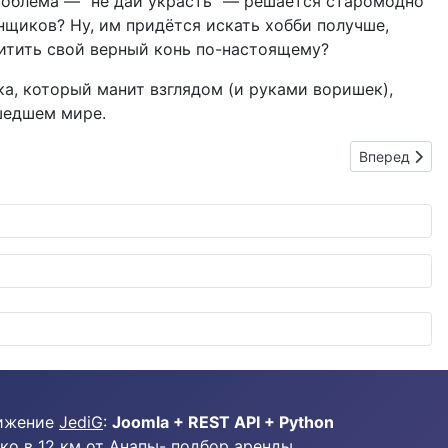
проблема — "не дай украсть" — решается старомодно
онщиков? Ну, им придётся искать хобби получше,
щитить свой верный конь по-настоящему?
а, который манит взглядом (и руками воришек),
сшедшем мире.
Следующий: 
Вперед
ижение
JediG
:
Joomla + REST API + Python
ко в 12 км от Анапы-
подбор аренды