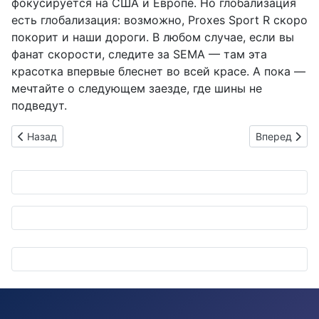
фокусируется на США и Европе. Но глобализация
есть глобализация: возможно, Proxes Sport R скоро
покорит и наши дороги. В любом случае, если вы
фанат скорости, следите за SEMA — там эта
красотка впервые блеснет во всей красе. А пока —
мечтайте о следующем заезде, где шины не
подведут.
Предыдущий: Тест-драйв для мозга: Что скрывают новинки J
Следующий: N
Назад
Вперед