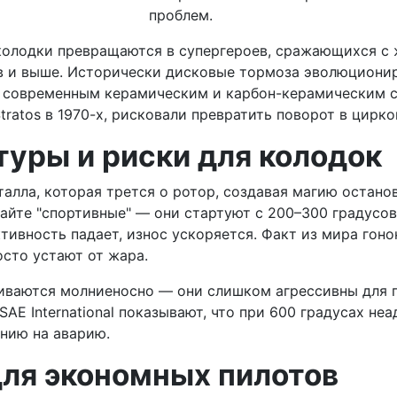
проблем.
 колодки превращаются в супергероев, сражающихся с 
в и выше. Исторически дисковые тормоза эволюционир
) к современным керамическим и карбон-керамическим 
Stratos в 1970-х, рисковали превратить поворот в цирк
уры и риски для колодок
алла, которая трется о ротор, создавая магию останов
райте "спортивные" — они стартуют с 200–300 градусов
ктивность падает, износ ускоряется. Факт из мира гон
осто устают от жара.
иваются молниеносно — они слишком агрессивны для пр
 SAE International показывают, что при 600 градусах н
ению на аварию.
для экономных пилотов