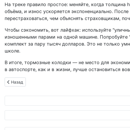
На треке правило простое: меняйте, когда толщина 
объёма, и износ ускоряется экспоненциально. После 
перестраховаться, чем объяснять страховщикам, поч
Чтобы сэкономить, вот лайфхак: используйте "уличны
изношенными парами на одной машине. Попробуйте "
комплект за пару тысяч долларов. Это не только умн
школе.
В итоге, тормозные колодки — не место для экономии
в автоспорте, как и в жизни, лучше остановиться вов
Предыдущий: Электрический дуэт в Бангладеш: Glafit и Gra
Назад