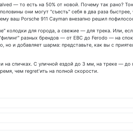
halved — то есть на 50% от новой. Почему так рано? Т
половины они могут "съесть" себя в два раза быстрее
ему ваш Porsche 911 Cayman внезапно решил пофилософ
е" колодки для города, а свежие — для трека. Или, есл
филинг" разных брендов — от EBC до Ferodo — на спок
о, но и добавляет шарма: представьте, как вы с прия
 на спичках. С уличной ездой до 3 мм, на треке — до 
ремя, чем regret'ить на полной скорости.
meenphone заряжают хаос улиц Дакки