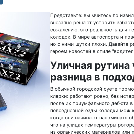
Представьте: вы мчитесь по извил
внезапно решают устроить забаст
сожалению, это реальность для т
колодок. В мире автоспорта и по
но с ними шутки плохи. Давайте ра
героем новостей в стиле "водител
Уличная рутина 
разница в подхо
В обычной городской суете тормо
клерки: работают ровно, без исте
после их триумфального дебюта в 
повседневной езды колодки можн
когда они начинают напоминать о
что на улицах температуры ротор
из органических материалов или 