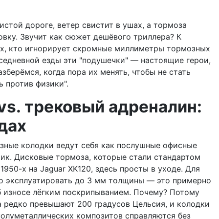
истой дороге, ветер свистит в ушах, а тормоза
овку. Звучит как сюжет дешёвого триллера? К
ех, кто игнорирует скромные миллиметры тормозных
вседневной езды эти "подушечки" — настоящие герои,
зберёмся, когда пора их менять, чтобы не стать
ь против физики".
vs. трековый адреналин:
дах
зные колодки ведут себя как послушные офисные
рик. Дисковые тормоза, которые стали стандартом
1950-х на Jaguar XK120, здесь просты в уходе. Для
о эксплуатировать до 3 мм толщины — это примерно
б износе лёгким поскрипыванием. Почему? Потому
а редко превышают 200 градусов Цельсия, и колодки
полуметаллических композитов справляются без