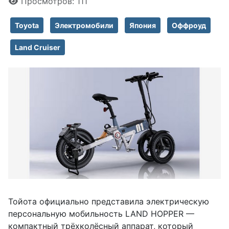
Просмотров: 111
Toyota
Электромобили
Япония
Оффроуд
Land Cruiser
Тойота официально представила электрическую
персональную мобильность LAND HOPPER —
компактный трёхколёсный аппарат, который