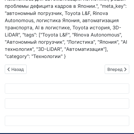
проблемы дефицита кадров в Японии.", "meta_key":
"автономный погрузчик, Toyota L&F, Rinova
Autonomous, логистика Япония, автоматизация
транспорта, AI в логистике, Toyota история, 3D-
LiDAR", "tags": ["Toyota L&F", "Rinova Autonomous",
"Автономный погрузчик", "Логистика", "Япония", "AI
технология", "3D-LiDAR", "Автоматизация"],
"category": "Технологии" }
Предыдущий: Школьники за рычагами экскаваторов: Kato Ma
Следующий: 
Назад
Вперед