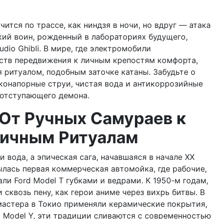
чится по трассе, как ниндзя в ночи, но вдруг — атака
кий воин, рожденный в лабораториях будущего,
dio Ghibli. В мире, где электромобили
ств передвижения к личным крепостям комфорта,
 ритуалом, подобным заточке катаны. Забудьте о
конапорные струи, чистая вода и антикоррозийные
 отступающего демона.
 От Ручных Самураев к
гичным Ритуалам
 вода, а эпическая сага, начавшаяся в начале XX
рылась первая коммерческая автомойка, где рабочие,
ли Ford Model T губками и ведрами. К 1950-м годам,
сквозь пену, как герои аниме через вихрь битвы. В
 мастера в Токио применяли керамические покрытия,
la Model Y, эти традиции сливаются с современностью