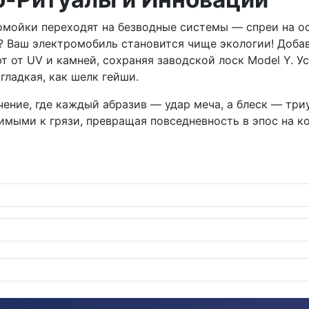
втомойки переходят на безводные системы — спреи на о
я? Ваш электромобиль становится чище экологии! Доба
т от UV и камней, сохраняя заводской лоск Model Y. У
гладкая, как шелк гейши.
лючение, где каждый абразив — удар меча, а блеск — тр
имыми к грязи, превращая повседневность в эпос на ко
сивным аэрокитом: Unplugged Performance добавляет перца в э