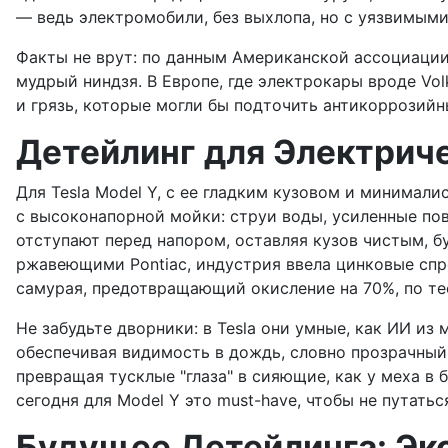
— ведь электромобили, без выхлопа, но с уязвимыми
Факты не врут: по данным Американской ассоциации
мудрый ниндзя. В Европе, где электрокары вроде Vol
и грязь, которые могли бы подточить антикоррозий
Детейлинг для Электрич
Для Tesla Model Y, с ее гладким кузовом и минимал
с высоконапорной мойки: струи воды, усиленные по
отступают перед напором, оставляя кузов чистым, б
ржавеющими Pontiac, индустрия ввела цинковые спре
самурая, предотвращающий окисление на 70%, по тест
Не забудьте дворники: в Tesla они умные, как ИИ из
обеспечивая видимость в дождь, словно прозрачный 
превращая тусклые "глаза" в сияющие, как у меха в 
сегодня для Model Y это must-have, чтобы не путать
Будущее Детейлинга: Эк