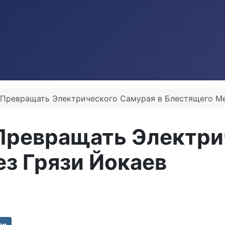
к Превращать Электрического Самурая в Блестящего Ме
 Превращать Электри
з Грязи Йокаев
ар