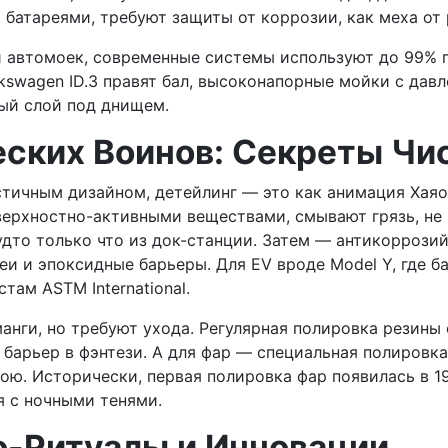
 батареями, требуют защиты от коррозии, как меха от 
 автомоек, современные системы используют до 99% п
kswagen ID.3 правят бал, высоконапорные мойки с давл
ный слой под днищем.
еских Воинов: Секреты Чи
истичным дизайном, детейлинг — это как анимация Хая
верхностно-активными веществами, смывают грязь, не 
удто только что из док-станции. Затем — антикоррозий
и и эпоксидные барьеры. Для EV вроде Model Y, где б
ам ASTM International.
 манги, но требуют ухода. Регулярная полировка рези
барьер в фэнтези. А для фар — специальная полировка
бою. Исторически, первая полировка фар появилась в 1
ся с ночными тенями.
о-Ритуалы и Инновации