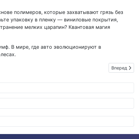
снове полимеров, которые захватывают грязь без
вьте упаковку в пленку — виниловые покрытия,
странение мелких царапин? Квантовая магия
иумф. В мире, где авто эволюционируют в
лесах.
лектрический кроссовер
Следующий: A
Вперед