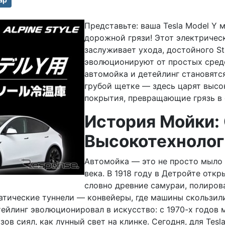
Представьте: ваша Tesla Model Y м
дорожной грязи! Этот электричес
заслуживает ухода, достойного Stu
эволюционируют от простых сред
автомойка и детейлинг становятся
грубой щетке — здесь царят высо
покрытия, превращающие грязь в
История Мойки:
Высокотехноло
Автомойка — это не просто мыло и
века. В 1918 году в Детройте отк
словно древние самураи, полирова
тические туннели — конвейеры, где машины скользили 
етейлинг эволюционировал в искусство: с 1970-х годов
в сиял, как лунный свет на клинке. Сегодня, для Tes