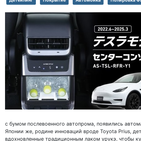
с бумом послевоенного автопрома, появились автома
Японии же, родине инноваций вроде Toyota Prius, д
вдохновленные традиционным лаком урукэ, чтобы кузо