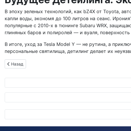
В эпоху зеленых технологий, как bZ4X от Toyota, а
капли воды, экономя до 100 литров на сеанс. Ирони
популярные с 2010-х в тюнинге Subaru WRX, защищаю
глиняных баров и полиролей — и вуаля, поверхность 
В итоге, уход за Tesla Model Y — не рутина, а прик
персональные святилища, детилинг делает их неуязв
Предыдущий: Tesla Model Y Performance обзаводится агрес
Назад