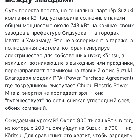
Суть проекта проста, но гениальна: партнёр Suzuki,
компания Kōritsu, установила солнечные панели
общей мощностью около 748 кВт на крышах своих
заводов в префектуре Сидзуока — в городах
Иватэ и Хамамацу. Это не эксперимент в гараже, а
полноценная система, которая генерирует
электричество для собственных нужд Kōritsu, а
излишки, возникающие в выходные или праздники,
перенаправляет прямиком на главный офис Suzuki.
Благодаря модели PPA (Power Purchase Agreement),
где посредником выступает Chubu Electric Power
Miraiz, энергия не пропадает зря — она
"путешествует" по сети, снижая углеродный след
обоих компаний.
Ожидаемый урожай? Около 900 тысяч кВт·ч в год,
из которых 200 тысяч уйдут на Suzuki, а 700 — на
Kōritsu. Для сравнения: это хватит, чтобы зарядить