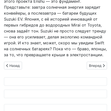
этого проекта Enshu — это фундамент.
Представьте: завтра солнечная энергия зарядит
конвейеры, а послезавтра — батареи будущих
Suzuki EV. Япония, с её историей инноваций от
первых гибридов до водородных Mirai от Toyota,
снова задаёт тон. Suzuki не просто следует тренду
— она его усиливает, делая экологию командной
игрой. И кто знает, может, скоро мы увидим Swift
на солнечных батареях? Пока что — браво, японцы,
за то, что превращаете крыши в электростанции.
Предыдущий: Напитки и хлопья в одном грузовике: японски
Следующий: T
Назад
Вперед