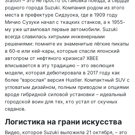
Station – это не просто остановка поезда, а сердце
родного города Suzuki. Компания родом из этого
места в префектуре Сидзуока, где в 1909 году
Мичио Сузуки начал с ткацких станков, а к 1955-
му уже штамповал первые автомобили. Suzuki
всегда славилась хитрыми инженерными
решениями: помните их знаменитые лёгкие пикапы
в 60-е или кей-кары, которые спасли японский
автопром от нефтяного кризиса? XBEE
вписывается в эту традицию – это эволюция
модели, которая дебютировала в 2017 году как
более "взрослая" версия Hustler. Компактный SUV с
угловатым дизайном, полным приводом и опциями
вроде гибридной силовой установки – идеальный
городской воин для тех, кто устал от скучных
седанов.
Логистика на грани искусства
Видео, которое Suzuki выложила 21 октября, – это