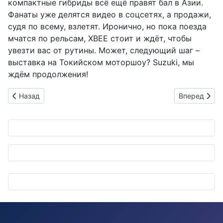
компактные гибриды всё ещё правят бал в Азии.
Фанаты уже делятся видео в соцсетях, а продажи,
судя по всему, взлетят. Иронично, но пока поезда
мчатся по рельсам, XBEE стоит и ждёт, чтобы
увезти вас от рутины. Может, следующий шаг –
выставка на Токийском моторшоу? Suzuki, мы
ждём продолжения!
Предыдущий: Автомойка будущего: Где грязь сдается без б
Следующий: 
Назад
Вперед