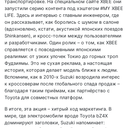
транспортировке. На специальном сайте XBEE они
запустили серию контента под хэштегом #MY XBEE
LIFE. Здесь и интервью с главным инженером, где
он рассказывает, как боролись с шумом в салоне
(вдохновлено, кстати, акустикой японских поездов
Shinkansen), и кросс-толки между пользователями
и разработчиками. Один ролик – о том, как XBEE
справляется с повседневными японскими
реалиями: от узких улочек Токио до горных троп
Фудзиямы. Это не сухая реклама, а настоящая
история, которая делает модель ближе к людям.
Вспомним, как в 2010-х Suzuki возродила интерес
к кроссоверам после глобального спада продаж –
благодаря таким приёмам, как партнёрство с
Toyota для совместных платформ.
В итоге, эта акция – хитрый ход маркетинга. В
мире, где электромобили вроде Toyota bZ4X
доминируют заголовки, Suzuki напоминает: