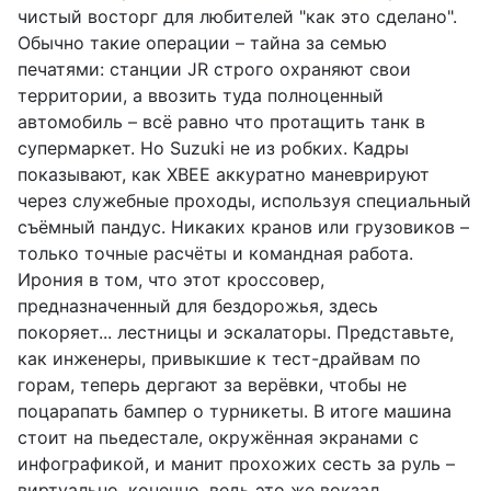
чистый восторг для любителей "как это сделано".
Обычно такие операции – тайна за семью
печатями: станции JR строго охраняют свои
территории, а ввозить туда полноценный
автомобиль – всё равно что протащить танк в
супермаркет. Но Suzuki не из робких. Кадры
показывают, как XBEE аккуратно маневрируют
через служебные проходы, используя специальный
съёмный пандус. Никаких кранов или грузовиков –
только точные расчёты и командная работа.
Ирония в том, что этот кроссовер,
предназначенный для бездорожья, здесь
покоряет... лестницы и эскалаторы. Представьте,
как инженеры, привыкшие к тест-драйвам по
горам, теперь дергают за верёвки, чтобы не
поцарапать бампер о турникеты. В итоге машина
стоит на пьедестале, окружённая экранами с
инфографикой, и манит прохожих сесть за руль –
виртуально, конечно, ведь это же вокзал.