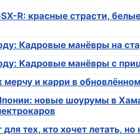
GSX-R: красные страсти, белы
оду: Кадровые манёвры на ста
оду: Кадровые манёвры с приц
 к мерчу и карри в обновлённо
 Японии: новые шоурумы в Ха
лектрокаров
ля тех, кто хочет летать, но 