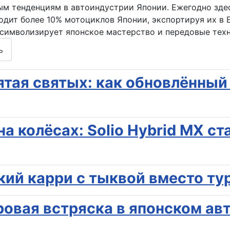
ным тенденциям в автоиндустрии Японии. Ежегодно зде
одит более 10% мотоциклов Японии, экспортируя их в 
 символизирует японское мастерство и передовые техн
ь
ятая святых: как обновлённый
на колёсах: Solio Hybrid MX с
ский карри с тыквой вместо т
ровая встряска в японском авт