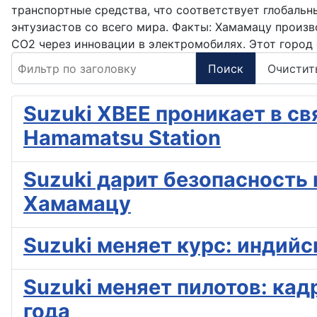
транспортные средства, что соответствует глобаль
энтузиастов со всего мира. Факты: Хамамацу произв
CO2 через инновации в электромобилях. Этот город
Фильтр по заголовку
Поиск
Очистит
Suzuki XBEE проникает в св
Hamamatsu Station
Suzuki дарит безопасность 
Хамамацу
Suzuki меняет курс: индий
Suzuki меняет пилотов: кад
года