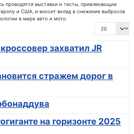
сь проводятся выставки и тесты, привлекающие
Европу и США, и вносит вклад в снижение выбросов
ологии в мире авто и мото.
Кол-во строк:
 кроссовер захватил JR
тановится стражем дорог в
урбонаддува
огиганте на горизонте 2025