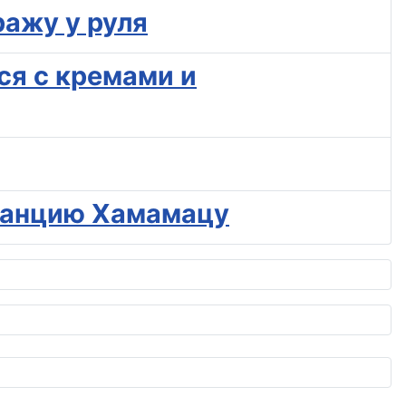
ражу у руля
ся с кремами и
станцию Хамамацу