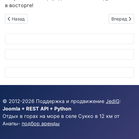
в восторге!
Предыдущий: Возвращение бойца: Honda CB1000F Concept с
Следующий: 
Назад
Вперед
© 2012-
2026
Поддержка и продвижение
JediG
:
Joomla + REST API + Python
Отдых в горах на море в селе Сукко в 12 км от
Анапы-
подбор аренды