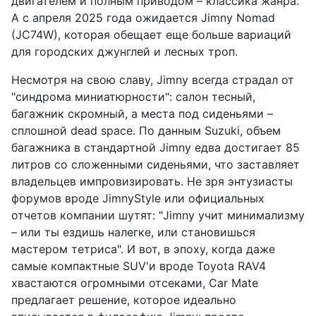
двигателем и полным приводом – классика жанра.
А с апреля 2025 года ожидается Jimny Nomad
(JC74W), которая обещает еще больше вариаций
для городских джунглей и лесных троп.
Несмотря на свою славу, Jimny всегда страдал от
"синдрома миниатюрности": салон тесный,
багажник скромный, а места под сиденьями –
сплошной dead space. По данным Suzuki, объем
багажника в стандартной Jimny едва достигает 85
литров со сложенными сиденьями, что заставляет
владельцев импровизировать. Не зря энтузиасты
форумов вроде JimnyStyle или официальных
отчетов компании шутят: "Jimny учит минимализму
– или ты ездишь налегке, или становишься
мастером тетриса". И вот, в эпоху, когда даже
самые компактные SUV'и вроде Toyota RAV4
хвастаются огромными отсеками, Car Mate
предлагает решение, которое идеально