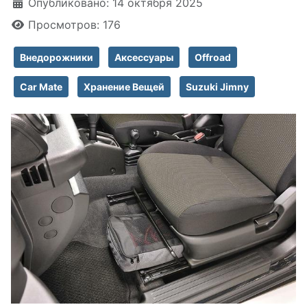
Информация о материале
Опубликовано: 14 октября 2025
Просмотров: 176
Внедорожники
Аксессуары
Offroad
Car Mate
Хранение Вещей
Suzuki Jimny