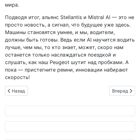
мира.
Подводя итог, альянс Stellantis и Mistral AI — это не
просто новость, а сигнал, что будущее уже здесь.
Машины становятся умнее, и мы, водители,
должны быть готовы. Ведь если AI научится водить
лучше, чем мы, то кто знает, может, скоро нам
останется только наслаждаться поездкой и
слушать, как наш Peugeot шутит над пробками. А
пока — пристегните ремни, инновации набирают
скорость!
Предыдущий: Valeo и VoltR: Вместе спасают мир от старых б
Следующий: M
Назад
Вперед