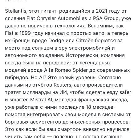
Stellantis, этот гигант, родившийся в 2021 году от
слияния Fiat Chrysler Automobiles и PSA Group, уже
давно не новичок в технологиях. Вспомним, как
Fiat в 1899 году начинал с простых авто, а теперь
их бренды вроде Dodge или Citroën борются за
место под солнцем в эру электромобилей и
автономного вождения. Исторически, компания
всегда была на передовой: от легендарных
моделей вроде Alfa Romeo Spider до современных
гибридов. Но AI? Это новый уровень. Согласно
данным из отчётов Reuters, автопроизводители
тратят миллиарды на ИИ, чтобы сделать езду safer
и smarter. Mistral AI, молодая французская звезда,
уже работала с ними последние 18 месяцев,
помогая интегрировать свои модели в системы от
бортовых ассистентов до инженерных процессов.
Это как если бы ваш смартфон внезапно научился
чинить сам себя — полезно, но слегка пугающе.