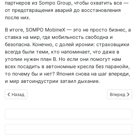
партнеров из Sompo Group, чтобы охватить все —
от предотвращения аварий до восстановления
после них.
В итоге, SOMPO MobineX — это не просто бизнес, а
ставка на мир, где мобильность свободна и
безопасна. Конечно, с долей иронии: страховщики
всегда были теми, кто напоминает, что даже в
утопии нужен план B. Но если они помогут нам
всех посадить в автономные кресла без паранойи,
то почему бы и нет? Япония снова на шаг впереди,
и мир автоиндустрии затаил дыхание.
Предыдущий: eMotion Fleet и Jigowatts: зарядки для элект
Следующий: 
Назад
Вперед