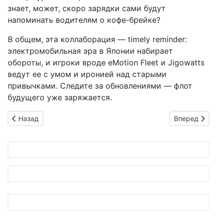
знает, может, скоро зарядки сами будут
напоминать водителям о кофе-брейке?
В общем, эта коллаборация — timely reminder:
электромобильная эра в Японии набирает
обороты, и игроки вроде eMotion Fleet и Jigowatts
ведут ее с умом и иронией над старыми
привычками. Следите за обновлениями — флот
будущего уже заряжается.
Предыдущий: Maserati Grecale Tribute to Il Bruciato: SUV, ко
Следующий: 
Назад
Вперед