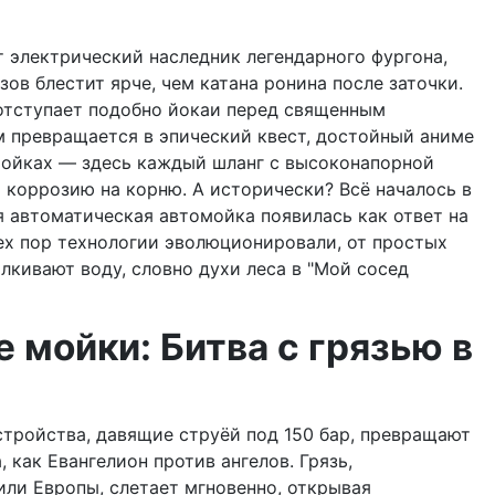
от электрический наследник легендарного фургона,
зов блестит ярче, чем катана ронина после заточки.
 отступает подобно йокаи перед священным
м превращается в эпический квест, достойный аниме
х мойках — здесь каждый шланг с высоконапорной
 коррозию на корню. А исторически? Всё началось в
ая автоматическая автомойка появилась как ответ на
ех пор технологии эволюционировали, от простых
лкивают воду, словно духи леса в "Мой сосед
мойки: Битва с грязью в
стройства, давящие струёй под 150 бар, превращают
, как Евангелион против ангелов. Грязь,
или Европы, слетает мгновенно, открывая