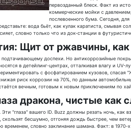
первозданный блеск. Факт из исто
коммерческие мойки с давлением
послевоенного бумa. Сегодня, для
едставьте: вода бьёт, как кулак каратиста, смывая со
 сияет, словно только что из док-станции в футуристи
ия: Щит от ржавчины, как
, подтачивающему доспехи. Но антикоррозийные покрыт
осятся в детейлинг-центрах, отталкивая влагу и UV-лу
периментировать с фосфатированием кузовов, спасая "
нижая риск коррозии на 70%, по данным автомобильны
стаётся вечным, готовым к новым приключениям по ха
аза дракона, чистые как 
Эти "глаза" вашего ID. Buzz должны резать ночь, как в
скользят бесшумно, отгоняя дождь быстрее, чем ветер
 временем, словно заклинание шамана. Факт: в 1970-х