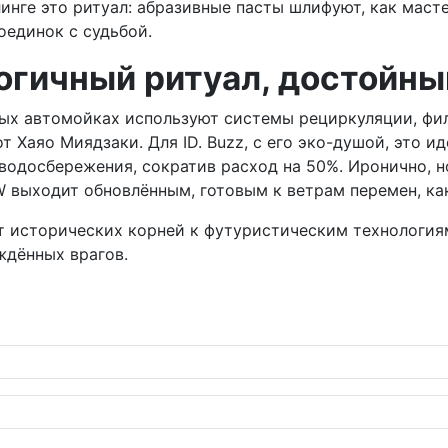
нге это ритуал: абразивные пасты шлифуют, как масте
оединок с судьбой.
огичный ритуал, достойный
ных автомойках используют системы рециркуляции, фил
т Хаяо Миядзаки. Для ID. Buzz, с его эко-душой, это и
водосбережения, сократив расход на 50%. Иронично, но
W выходит обновлённым, готовым к ветрам перемен, как
 от исторических корней к футуристическим технологиям
ждённых врагов.
к меха-чистоте