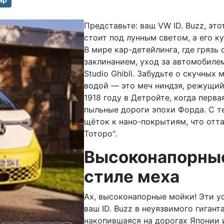
Представьте: ваш VW ID. Buzz, эт
стоит под лунным светом, а его ку
В мире кар-детейлинга, где грязь
заклинанием, уход за автомобиле
Studio Ghibli. Забудьте о скучны
водой — это меч ниндзя, режущий
1918 году в Детройте, когда перв
пыльные дороги эпохи Форда. С т
щёток к нано-покрытиям, что отта
Тоторо".
Высоконапорные 
стиле меха
Ах, высоконапорные мойки! Эти у
ваш ID. Buzz в неуязвимого гиганта
накопившаяся на дорогах Японии 