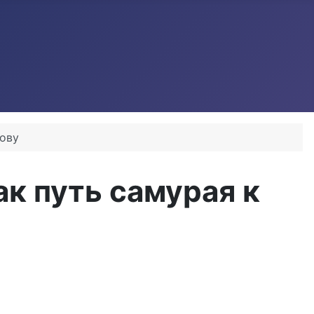
зову
ак путь самурая к