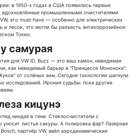
рии: в 1950-х годах в США появились первые
, вдохновлённые промышленными очистителями
 VW, это must-have — особенно для электрических
ль и песок, что могли бы разъесть антикоррозийное
ческом Токио.
 у самурая
ия для VW ID. Buzz — это ваш хамон, невидимая
чи, как невидимый барьер в "Принцессе Мононоке".
Жуков" от солёных зим. Сегодня технологии шагнули
х исследований. Ирония судьбы: пока другие
йвеям.
слеза кицунэ
згляд ниндзя в тени. Стеклоочистители с
 уносит листья сакуры. А полировка фар? Лазерная
 Bosch, партнёр VW, ввёл аэродинамические