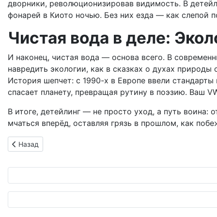
дворники, революционизировав видимость. В детейли
фонарей в Киото ночью. Без них езда — как слепой п
Чистая вода в деле: Экол
И наконец, чистая вода — основа всего. В современ
навредить экологии, как в сказках о духах природы о
История шепчет: с 1990-х в Европе ввели стандарты 
спасает планету, превращая рутину в поэзию. Ваш V
В итоге, детейлинг — не просто уход, а путь воина:
мчаться вперёд, оставляя грязь в прошлом, как побе
Предыдущий: Автомойка будущего: от самурайского блеска 
Назад