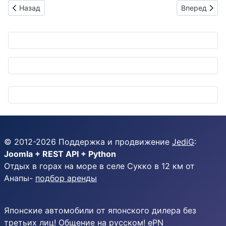
Предыдущий: Шесть колёс для элиты: Lexus LS Concept пер
Следующий: S
Назад
Вперед
© 2012-
2026
Поддержка и продвижение
JediG
:
Joomla + REST API + Python
Отдых в горах на море в селе Сукко в 12 км от
Анапы-
подбор аренды
Японские автомобили от японского дилера без
третьих лиц! Общение на русском! ePN