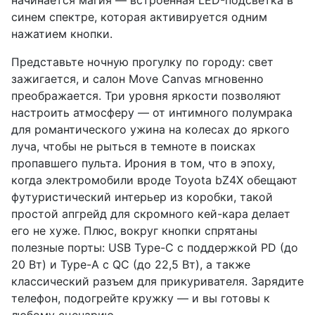
синем спектре, которая активируется одним
нажатием кнопки.
Представьте ночную прогулку по городу: свет
зажигается, и салон Move Canvas мгновенно
преображается. Три уровня яркости позволяют
настроить атмосферу — от интимного полумрака
для романтического ужина на колесах до яркого
луча, чтобы не рыться в темноте в поисках
пропавшего пульта. Ирония в том, что в эпоху,
когда электромобили вроде Toyota bZ4X обещают
футуристический интерьер из коробки, такой
простой апгрейд для скромного кей-кара делает
его не хуже. Плюс, вокруг кнопки спрятаны
полезные порты: USB Type-C с поддержкой PD (до
20 Вт) и Type-A с QC (до 22,5 Вт), а также
классический разъем для прикуривателя. Зарядите
телефон, подогрейте кружку — и вы готовы к
любому сценарию.