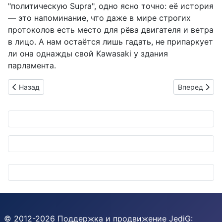
"политическую Supra", одно ясно точно: её история
— это напоминание, что даже в мире строгих
протоколов есть место для рёва двигателя и ветра
в лицо. А нам остаётся лишь гадать, не припаркует
ли она однажды свой Kawasaki у здания
парламента.
Предыдущий: Будущее логистики: eve auto и беспилотные ч
Следующий: A
Назад
Вперед
© 2012-
2026
Поддержка и продвижение
JediG
: