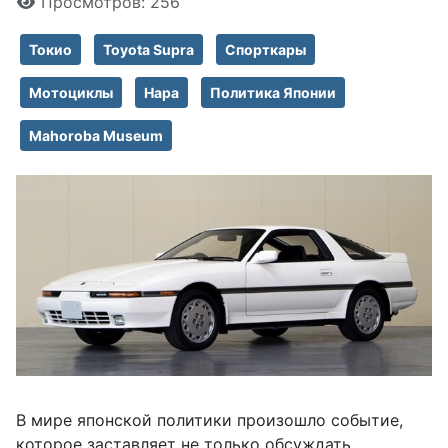
Просмотров: 256
Токио
Toyota Supra
Спорткары
Мотоциклы
Нара
Политика Японии
Mahoroba Museum
В мире японской политики произошло событие,
которое заставляет не только обсуждать