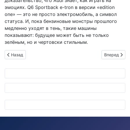
доказательство, что Audi знает, как играть на
эмоциях. Q6 Sportback e-tron в версии «edition
one» — это не просто электромобиль, а символ
статуса. И, пока бензиновые монстры прошлого
медленно уходят в тень, такие машины
показывают: будущее может быть не только
зелёным, но и чертовски стильным.
Предыдущий: Санаэ Takaichi: от Toyota Supra до премьерско
Следующий: 
Назад
Вперед