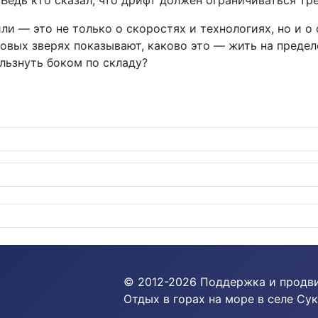
 Ведь кто сказал, что дрифт должен ограничиваться тр
били — это не только о скоростях и технологиях, но и о
новых зверях показывают, каково это — жить на преде
ользнуть боком по складу?
йки высокого давления завоевывают сердца автолюбителей
© 2012-
2026
Поддержка и продв
Отдых в горах на море в селе Сук