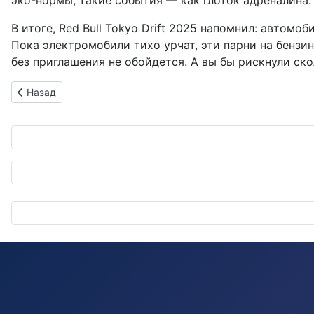
эко-нормы, такие события — как глоток адреналина.
В итоге, Red Bull Tokyo Drift 2025 напомнил: автомо
Пока электромобили тихо урчат, эти парни на бензи
без приглашения не обойдется. А вы бы рискнули ск
Предыдущий: Горячие струи спасения: как тепловодные мо
Назад