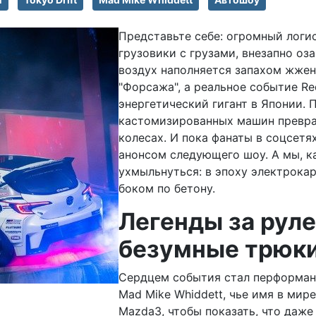
Представьте себе: огромный логис
грузовики с грузами, внезапно оз
воздух наполняется запахом жжено
"Форсажа", а реальное событие Red
энергетический гигант в Японии. 
кастомизированных машин преврат
колесах. И пока фанаты в соцсетя
анонсом следующего шоу. А мы, к
ухмыльнуться: в эпоху электрокар
боком по бетону.
Легенды за руле
безумные трюк
Сердцем события стал перформан
Mad Mike Whiddett, чье имя в мир
Mazda3, чтобы показать, что даже