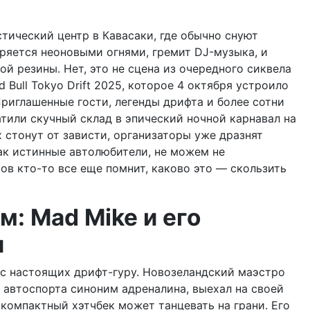
тический центр в Кавасаки, где обычно снуют
аряется неоновыми огнями, гремит DJ-музыка, и
й резины. Нет, это не сцена из очередного сиквела
 Bull Tokyo Drift 2025, которое 4 октября устроило
Приглашенные гости, легенды дрифта и более сотни
или скучный склад в эпический ночной карнавал на
х стонут от зависти, организаторы уже дразнят
ак истинные автолюбители, не можем не
ов кто-то все еще помнит, каково это — скользить
м: Mad Mike и его
и
с настоящих дрифт-гуру. Новозеландский маэстро
е автоспорта синоним адреналина, выехал на своей
 компактный хэтчбек может танцевать на грани. Его