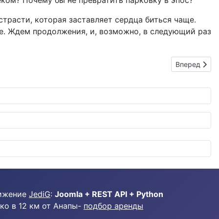
еком? Почему бы не превратить парковку в эпос?
 страсти, которая заставляет сердца биться чаще.
ле. Ждем продолжения, и, возможно, в следующий раз
Следующий: 
Вперед
ижение
JediG
:
Joomla + REST API + Python
ко в 12 км от Анапы-
подбор аренды