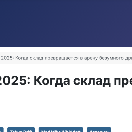
ft 2025: Когда склад превращается в арену безумного д
t 2025: Когда склад 
и
Tokyo Drift
Mad Mike Whiddett
Автошоу