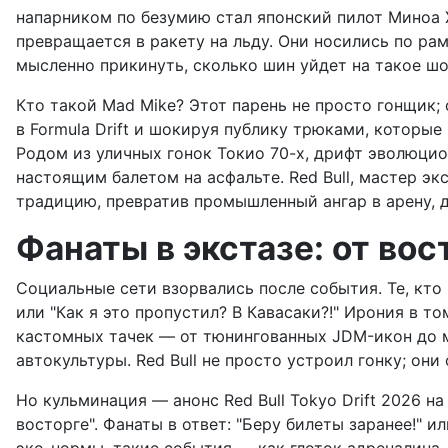
напарником по безумию стал японский пилот Миноа Х
превращается в ракету на льду. Они носились по рам
мысленно прикинуть, сколько шин уйдет на такое шо
Кто такой Mad Mike? Этот парень не просто гонщик; 
в Formula Drift и шокируя публику трюками, которы
Родом из уличных гонок Токио 70-х, дрифт эволюцио
настоящим балетом на асфальте. Red Bull, мастер э
традицию, превратив промышленный ангар в арену, 
Фанаты в экстазе: от во
Социальные сети взорвались после события. Те, кто 
или "Как я это пропустил? В Кавасаки?!" Ирония в т
кастомных тачек — от тюнингованных JDM-икон до м
автокультуры. Red Bull не просто устроил гонку; он
Но кульминация — анонс Red Bull Tokyo Drift 2026 н
восторге". Фанаты в ответ: "Беру билеты заранее!" и