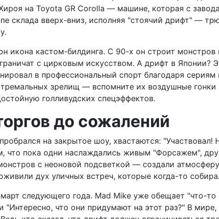
ироя на Toyota GR Corolla — машине, которая с завода
пе склада вверх-вниз, исполняя "стоячий дрифт" — трю
у.
он икона кастом-билдинга. С 90-х он строит монстров 
е граничат с цирковым искусством. А дрифт в Японии? 
нировал в профессиональный спорт благодаря сериям в
кстремальных зрелищ — вспомните их воздушные гонки 
достойную голливудских спецэффектов.
сторгов до сожалений
пробрался на закрытое шоу, хвастаются: "Участвовал!
ом, что пока одни наслаждались живым "Форсажем", дру
онстров с неоновой подсветкой — создали атмосферу
и оживили дух уличных встреч, которые когда-то собир
а март следующего года. Mad Mike уже обещает "что-то
ли "Интересно, что они придумают на этот раз?" В мире