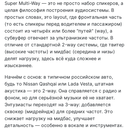
Super Multi-Way — это не просто набор спикеров, а
целая философия построения аудиосистемы. В
простых словах, это layout, где фронтальная часть
(то есть спикеры перед водителем и пассажиром)
состоит из четырёх или более "путей" (way), а
субвуфер отвечает за ультранизкие частоты. В
отличие от стандартной 2-way системы, где твитер
(высокие частоты) и мидбас (середина и низы)
делят нагрузку, здесь всё куда сложнее и
изысканнее.
Начнём с основ: в типичном российском авто,
будь то Nissan Qashqai или Lada Vesta, штатная
акустика — это 2-way. Она справляется с радио и
фоном, но для серьёзной музыки её не хватает.
Энтузиасты переходят на 3-way: добавляется
сквокер (мидрейндж) для средних частот. Это
снижает нагрузку на мидбас, улучшает
детальность — особенно в вокале и инструментах.