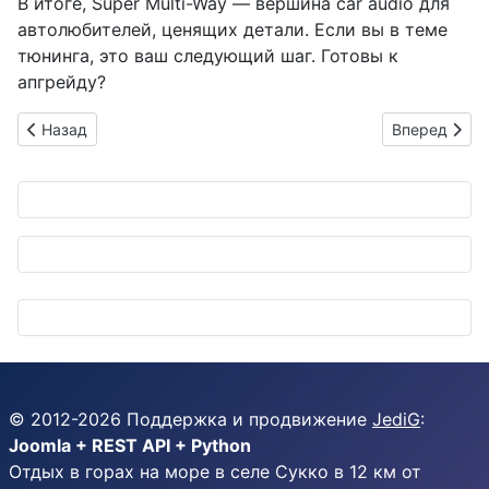
В итоге, Super Multi-Way — вершина car audio для
автолюбителей, ценящих детали. Если вы в теме
тюнинга, это ваш следующий шаг. Готовы к
апгрейду?
Предыдущий: FUELFEST JAPAN 2026: Эпичное шоу тюнинга, дри
Следующий: H
Назад
Вперед
© 2012-
2026
Поддержка и продвижение
JediG
:
Joomla + REST API + Python
Отдых в горах на море в селе Сукко в 12 км от