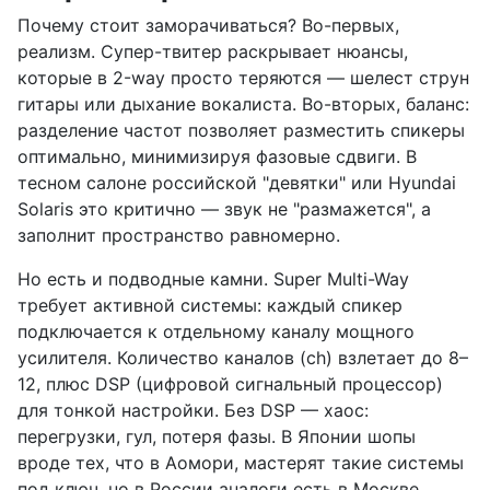
Почему стоит заморачиваться? Во-первых,
реализм. Супер-твитер раскрывает нюансы,
которые в 2-way просто теряются — шелест струн
гитары или дыхание вокалиста. Во-вторых, баланс:
разделение частот позволяет разместить спикеры
оптимально, минимизируя фазовые сдвиги. В
тесном салоне российской "девятки" или Hyundai
Solaris это критично — звук не "размажется", а
заполнит пространство равномерно.
Но есть и подводные камни. Super Multi-Way
требует активной системы: каждый спикер
подключается к отдельному каналу мощного
усилителя. Количество каналов (ch) взлетает до 8–
12, плюс DSP (цифровой сигнальный процессор)
для тонкой настройки. Без DSP — хаос:
перегрузки, гул, потеря фазы. В Японии шопы
вроде тех, что в Аомори, мастерят такие системы
под ключ, но в России аналоги есть в Москве,