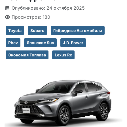
Информация о материале
Опубликовано: 24 октября 2025
Просмотров: 180
Toyota
Subaru
Гибридные Автомобили
Phev
Японские Suv
J.D. Power
Экономия Топлива
Lexus Rx