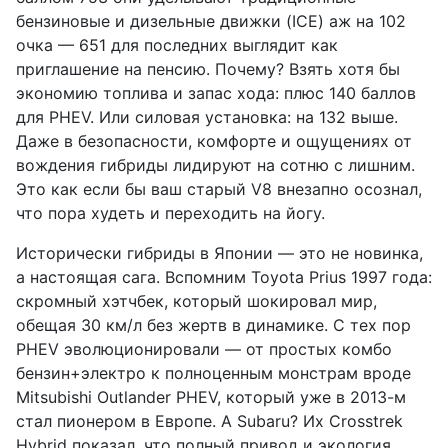
бензиновые и дизельные движки (ICE) аж на 102
очка — 651 для последних выглядит как
приглашение на пенсию. Почему? Взять хотя бы
экономию топлива и запас хода: плюс 140 баллов
для PHEV. Или силовая установка: на 132 выше.
Даже в безопасности, комфорте и ощущениях от
вождения гибриды лидируют на сотню с лишним.
Это как если бы ваш старый V8 внезапно осознал,
что пора худеть и переходить на йогу.
Исторически гибриды в Японии — это не новинка,
а настоящая сага. Вспомним Toyota Prius 1997 года:
скромный хэтчбек, который шокировал мир,
обещая 30 км/л без жертв в динамике. С тех пор
PHEV эволюционировали — от простых комбо
бензин+электро к полноценным монстрам вроде
Mitsubishi Outlander PHEV, который уже в 2013-м
стал пионером в Европе. А Subaru? Их Crosstrek
Hybrid показал, что полный привод и экология