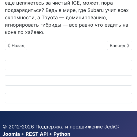
еще цепляетесь за чистый ICE, может, пора
подзарядиться? Ведь в мире, где Subaru учит всех
скромности, а Toyota — доминированию,
игнорировать гибриды — все равно что ездить на
коне по хайвею.
Предыдущий: Denso Solution: смартфон спасает дальнобойщ
Следующий: 
Назад
Вперед
© 2012-
2026
Поддержка и продвижение
JediG
:
Joomla + REST API + Python