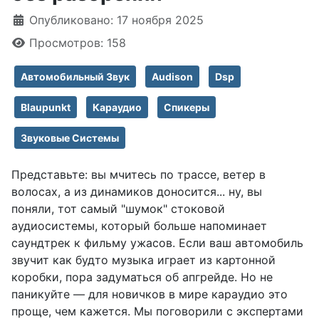
Информация о материале
Опубликовано: 17 ноября 2025
Просмотров: 158
Автомобильный Звук
Audison
Dsp
Blaupunkt
Караудио
Спикеры
Звуковые Системы
Представьте: вы мчитесь по трассе, ветер в
волосах, а из динамиков доносится... ну, вы
поняли, тот самый "шумок" стоковой
аудиосистемы, который больше напоминает
саундтрек к фильму ужасов. Если ваш автомобиль
звучит как будто музыка играет из картонной
коробки, пора задуматься об апгрейде. Но не
паникуйте — для новичков в мире караудио это
проще, чем кажется. Мы поговорили с экспертами