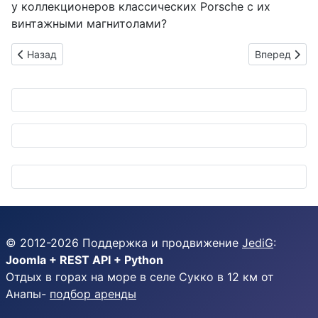
у коллекционеров классических Porsche с их
винтажными магнитолами?
Предыдущий: Marelli ускоряет будущее гонок: электрическ
Следующий: S
Назад
Вперед
© 2012-
2026
Поддержка и продвижение
JediG
:
Joomla + REST API + Python
Отдых в горах на море в селе Сукко в 12 км от
Анапы-
подбор аренды