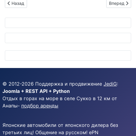
Предыдущий: Маленький гигант на колесах: AIM EVM дебютир
Следующий: 
Назад
Вперед
© 2012-
2026
Поддержка и продвижение
JediG
:
Joomla + REST API + Python
Отдых в горах на море в селе Сукко в 12 км от
Анапы-
подбор аренды
Японские автомобили от японского дилера без
третьих лиц! Общение на русском! ePN