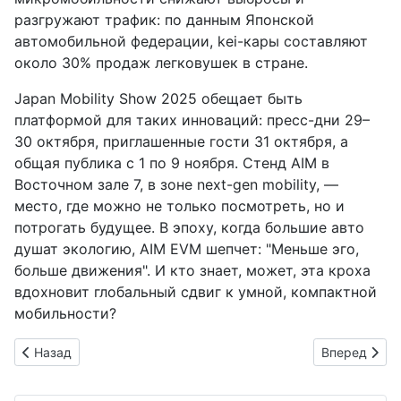
разгружают трафик: по данным Японской
автомобильной федерации, kei-кары составляют
около 30% продаж легковушек в стране.
Japan Mobility Show 2025 обещает быть
платформой для таких инноваций: пресс-дни 29–
30 октября, приглашенные гости 31 октября, а
общая публика с 1 по 9 ноября. Стенд AIM в
Восточном зале 7, в зоне next-gen mobility, —
место, где можно не только посмотреть, но и
потрогать будущее. В эпоху, когда большие авто
душат экологию, AIM EVM шепчет: "Меньше эго,
больше движения". И кто знает, может, эта кроха
вдохновит глобальный сдвиг к умной, компактной
мобильности?
Предыдущий: Tokai Rika прокладывает туннель в будущее: U
Следующий: 
Назад
Вперед