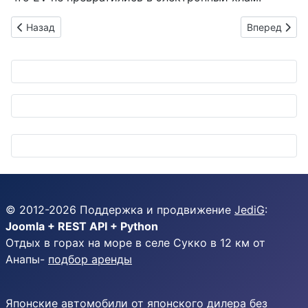
Предыдущий: Audi E5 Sportback: Электрический штурм Кита
Следующий: S
Назад
Вперед
© 2012-
2026
Поддержка и продвижение
JediG
:
Joomla + REST API + Python
Отдых в горах на море в селе Сукко в 12 км от
Анапы-
подбор аренды
Японские автомобили от японского дилера без