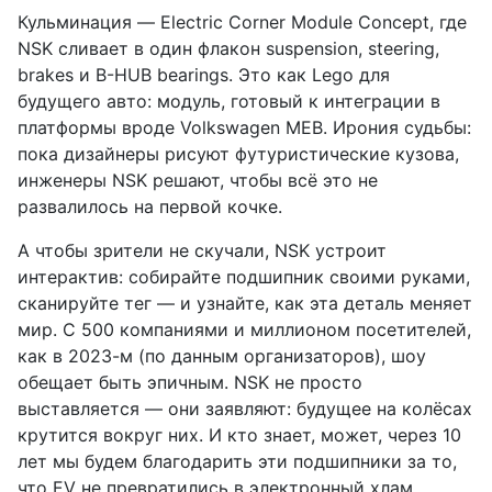
Кульминация — Electric Corner Module Concept, где
NSK сливает в один флакон suspension, steering,
brakes и B-HUB bearings. Это как Lego для
будущего авто: модуль, готовый к интеграции в
платформы вроде Volkswagen MEB. Ирония судьбы:
пока дизайнеры рисуют футуристические кузова,
инженеры NSK решают, чтобы всё это не
развалилось на первой кочке.
А чтобы зрители не скучали, NSK устроит
интерактив: собирайте подшипник своими руками,
сканируйте тег — и узнайте, как эта деталь меняет
мир. С 500 компаниями и миллионом посетителей,
как в 2023-м (по данным организаторов), шоу
обещает быть эпичным. NSK не просто
выставляется — они заявляют: будущее на колёсах
крутится вокруг них. И кто знает, может, через 10
лет мы будем благодарить эти подшипники за то,
что EV не превратились в электронный хлам.