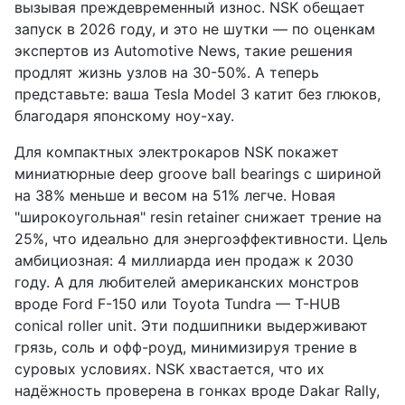
вызывая преждевременный износ. NSK обещает
запуск в 2026 году, и это не шутки — по оценкам
экспертов из Automotive News, такие решения
продлят жизнь узлов на 30-50%. А теперь
представьте: ваша Tesla Model 3 катит без глюков,
благодаря японскому ноу-хау.
Для компактных электрокаров NSK покажет
миниатюрные deep groove ball bearings с шириной
на 38% меньше и весом на 51% легче. Новая
"широкоугольная" resin retainer снижает трение на
25%, что идеально для энергоэффективности. Цель
амбициозная: 4 миллиарда иен продаж к 2030
году. А для любителей американских монстров
вроде Ford F-150 или Toyota Tundra — T-HUB
conical roller unit. Эти подшипники выдерживают
грязь, соль и офф-роуд, минимизируя трение в
суровых условиях. NSK хвастается, что их
надёжность проверена в гонках вроде Dakar Rally,