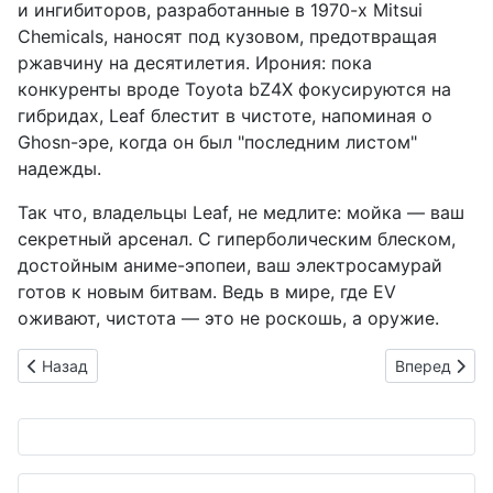
и ингибиторов, разработанные в 1970-х Mitsui
Chemicals, наносят под кузовом, предотвращая
ржавчину на десятилетия. Ирония: пока
конкуренты вроде Toyota bZ4X фокусируются на
гибридах, Leaf блестит в чистоте, напоминая о
Ghosn-эре, когда он был "последним листом"
надежды.
Так что, владельцы Leaf, не медлите: мойка — ваш
секретный арсенал. С гиперболическим блеском,
достойным аниме-эпопеи, ваш электросамурай
готов к новым битвам. Ведь в мире, где EV
оживают, чистота — это не роскошь, а оружие.
Предыдущий: Сияющий самурай на колёсах: как превратить D
Следующий: 
Назад
Вперед