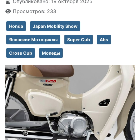
Информация о материале
Опубликовано: 19 октября 2025
Просмотров: 233
Honda
Japan Mobility Show
Японские Мотоциклы
Super Cub
Abs
Cross Cub
Мопеды