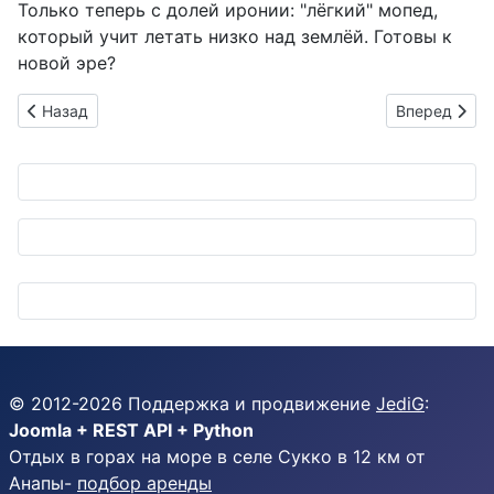
Только теперь с долей иронии: "лёгкий" мопед,
который учит летать низко над землёй. Готовы к
новой эре?
Предыдущий: Suzuki Crosbee: Обновлённый кроссовер с яп
Следующий: К
Назад
Вперед
© 2012-
2026
Поддержка и продвижение
JediG
:
Joomla + REST API + Python
Отдых в горах на море в селе Сукко в 12 км от
Анапы-
подбор аренды