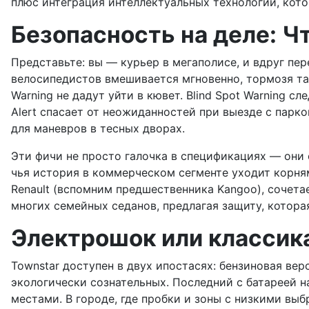
плюс интеграция интеллектуальных технологий, кото
Безопасность на деле: Ч
Представьте: вы — курьер в мегаполисе, и вдруг пере
велосипедистов вмешивается мгновенно, тормозя там,
Warning не дадут уйти в кювет. Blind Spot Warning сл
Alert спасает от неожиданностей при выезде с парк
для маневров в тесных дворах.
Эти фичи не просто галочка в спецификациях — они сни
чья история в коммерческом сегменте уходит корнями
Renault (вспомним предшественника Kangoo), сочета
многих семейных седанов, предлагая защиту, котора
Электрошок или классика
Townstar доступен в двух ипостасях: бензиновая ве
экологически сознательных. Последний с батареей на
местами. В городе, где пробки и зоны с низкими вы