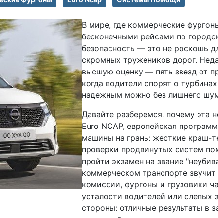
В мире, где коммерческие фургон
бесконечными рейсами по городск
безопасность — это не роскошь д
скромных тружеников дорог. Неда
высшую оценку — пять звезд от пр
когда водители спорят о турбинах 
надежным можно без лишнего шум
Давайте разберемся, почему эта 
Euro NCAP, европейская программ
машины на грань: жесткие краш-т
проверки продвинутых систем пом
пройти экзамен на звание "неубив
коммерческом транспорте звучит
комиссии, фургоны и грузовики ч
усталости водителей или слепых зо
стороны: отличные результаты в 