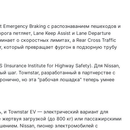
ent Emergency Braking с распознаванием пешеходов и
га петляет, Lane Keep Assist и Lane Departure
оминает о скоростных лимитах, а Rear Cross Traffic
or, который превращает фургон в подзорную трубу
surance Institute for Highway Safety). Для Nissan,
ый шаг. Townstar, разработанный в партнерстве с
ронично, но эта "рабочая лошадка" теперь умнее
ь, и Townstar EV — электрический вариант для
е жертвуя загрузкой (до 800 кг) или пассажирскими
шением. Nissan, пионер электромобилей с