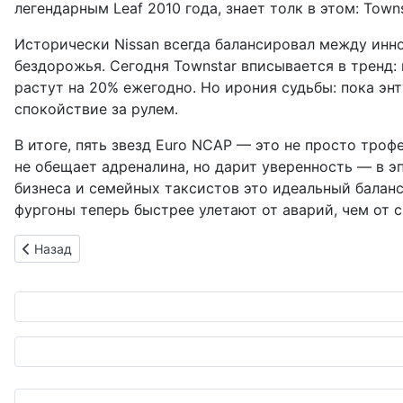
легендарным Leaf 2010 года, знает толк в этом: Tow
Исторически Nissan всегда балансировал между иннов
бездорожья. Сегодня Townstar вписывается в тренд
растут на 20% ежегодно. Но ирония судьбы: пока энт
спокойствие за рулем.
В итоге, пять звезд Euro NCAP — это не просто троф
не обещает адреналина, но дарит уверенность — в э
бизнеса и семейных таксистов это идеальный баланс
фургоны теперь быстрее улетают от аварий, чем от 
Предыдущий: Bosch ускоряет зелёную революцию: водород
Назад