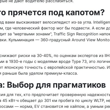
рые не дают водителю расслабиться.
то прячется под капотом?
д вами выскакивает велосипедист из-за угла. Intellig
 где человеческий фактор мог бы подвести. А если доро
едит за "мертвыми зонами", Traffic Sign Recognition нап
овки. Кульминация — 360-градусный Around View Monit
жают риски на 30-40%, по оценкам экспертов из IIHS (In
 в 1930-е годы с моделями вроде Type 73, это логичн
ет японскую точность с европейской практичностью. И
я раньше была уделом премиум-класса.
: Выбор для прагматиков
рсия для тех, кто предпочитает проверенную надежност
 45 кВт·ч обещает до 301 км пробега по циклу WLTP, н
бросами — норма, EV становится не хайпом, а умным ре