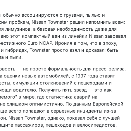
ы обычно ассоциируются с грузами, пылью и
им пробкам, Nissan Townstar решил напомнить всем:
ля лимузинов, а базовая необходимость даже для
вно этот компактный ван из линейки Nissan завоевал
естижного Euro NCAP. Ирония в том, что в эпоху,
и гибридах, Townstar просто взял и доказал: быть
а и пыли.
новость — не просто формальность для пресс-релиза.
а оценки новых автомобилей, с 1997 года ставит
есты, симуляции столкновений с пешеходами и
ощи водителю. Получить пять звезд — это как
аемого" в мире, где статистика аварий на
 не слишком оптимистично. По данным Европейской
аще всего попадают в серьезные инциденты из-за
н. Nissan Townstar, однако, показал себя с лучшей
защите пассажиров, пешеходов и велосипедистов,