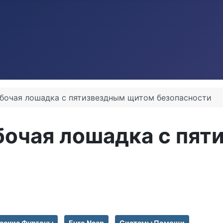
Рабочая лошадка с пятизвездным щитом безопасности
абочая лошадка с пя
еские Фургоны
Euro Ncap
Системы Помощи