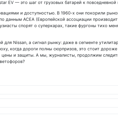
nstar EV — это шаг от грузовых батарей к повседневной
ациями и доступностью. В 1960-х они покорили рынок с 
: по данным ACEA (Европейской ассоциации производи
узиасты спорят о суперкарах, такие фургоны тихо меняю
ей для Nissan, а сигнал рынку: даже в сегменте утили
поху, когда дороги полны сюрпризов, это стоит дорож
 цены и защиты. А мы, журналисты, продолжим следить
светофоров?
ные грузовики уже мчатся между заводами