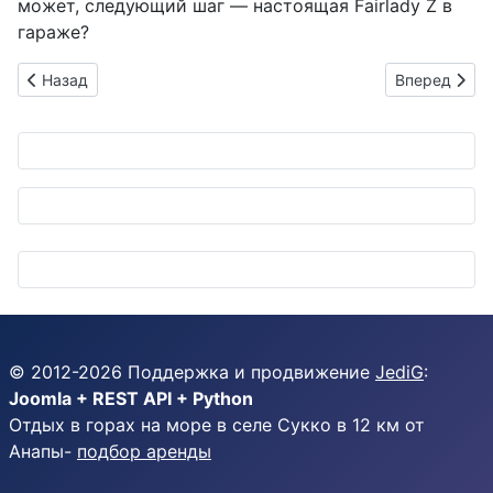
может, следующий шаг — настоящая Fairlady Z в
гараже?
Предыдущий: Renault 5 Turbo 3E: Электрическая легенда с 
Следующий: С
Назад
Вперед
© 2012-
2026
Поддержка и продвижение
JediG
:
Joomla + REST API + Python
Отдых в горах на море в селе Сукко в 12 км от
Анапы-
подбор аренды