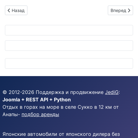
Предыдущий: Toyota на американских горках: акции взлетели
Следующий: 
Назад
Вперед
© 2012-
2026
Поддержка и продвижение
JediG
:
Joomla + REST API + Python
Отдых в горах на море в селе Сукко в 12 км от
Анапы-
подбор аренды
Японские автомобили от японского дилера без