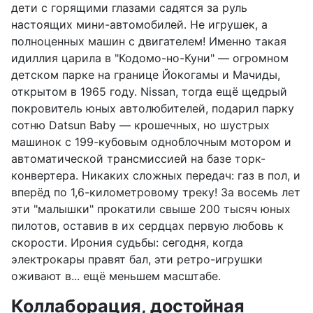
дети с горящими глазами садятся за руль
настоящих мини-автомобилей. Не игрушек, а
полноценных машин с двигателем! Именно такая
идиллия царила в "Кодомо-но-Куни" — огромном
детском парке на границе Йокогамы и Мачиды,
открытом в 1965 году. Nissan, тогда ещё щедрый
покровитель юных автолюбителей, подарил парку
сотню Datsun Baby — крошечных, но шустрых
машинок с 199-кубовым одноблочным мотором и
автоматической трансмиссией на базе торк-
конвертера. Никаких сложных передач: газ в пол, и
вперёд по 1,6-километровому треку! За восемь лет
эти "малышки" прокатили свыше 200 тысяч юных
пилотов, оставив в их сердцах первую любовь к
скорости. Ирония судьбы: сегодня, когда
электрокары правят бал, эти ретро-игрушки
оживают в... ещё меньшем масштабе.
Коллаборация, достойная