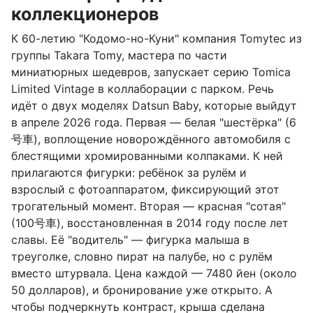
коллекционеров
К 60-летию "Кодомо-но-Куни" компания Tomytec из
группы Takara Tomy, мастера по части
миниатюрных шедевров, запускает серию Tomica
Limited Vintage в коллаборации с парком. Речь
идёт о двух моделях Datsun Baby, которые выйдут
в апреле 2026 года. Первая — белая "шестёрка" (6
号車), воплощение новорождённого автомобиля с
блестящими хромированными колпаками. К ней
прилагаются фигурки: ребёнок за рулём и
взрослый с фотоаппаратом, фиксирующий этот
трогательный момент. Вторая — красная "сотая"
(100号車), восстановленная в 2014 году после лет
славы. Её "водитель" — фигурка малыша в
треуголке, словно пират на палубе, но с рулём
вместо штурвала. Цена каждой — 7480 йен (около
50 долларов), и бронирование уже открыто. А
чтобы подчеркнуть контраст, крыша сделана