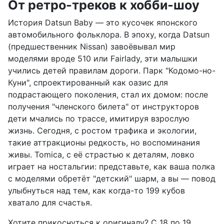
От ретро-треков к хобби-шоу
История Datsun Baby — это кусочек японского
автомобильного фольклора. В эпоху, когда Datsun
(предшественник Nissan) завоёвывал мир
моделями вроде 510 или Fairlady, эти малышки
учились детей правилам дороги. Парк "Кодомо-но-
Куни", спроектированный как оазис для
подрастающего поколения, стал их домом: после
получения "членского билета" от инструкторов
дети мчались по трассе, имитируя взрослую
жизнь. Сегодня, с ростом трафика и экологии,
такие аттракционы редкость, но воспоминания
живы. Tomica, с её страстью к деталям, ловко
играет на ностальгии: представьте, как ваша полка
с моделями обретёт "детский" шарм, а вы — повод
улыбнуться над тем, как когда-то 199 кубов
хватало для счастья.
Хотите прикоснуться к оригиналу? С 18 по 19