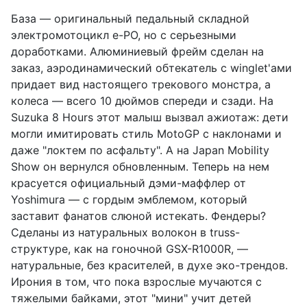
База — оригинальный педальный складной
электромотоцикл e-PO, но с серьезными
доработками. Алюминиевый фрейм сделан на
заказ, аэродинамический обтекатель с winglet'ами
придает вид настоящего трекового монстра, а
колеса — всего 10 дюймов спереди и сзади. На
Suzuka 8 Hours этот малыш вызвал ажиотаж: дети
могли имитировать стиль MotoGP с наклонами и
даже "локтем по асфальту". А на Japan Mobility
Show он вернулся обновленным. Теперь на нем
красуется официальный дэми-маффлер от
Yoshimura — с гордым эмблемом, который
заставит фанатов слюной истекать. Фендеры?
Сделаны из натуральных волокон в truss-
структуре, как на гоночной GSX-R1000R, —
натуральные, без красителей, в духе эко-трендов.
Ирония в том, что пока взрослые мучаются с
тяжелыми байками, этот "мини" учит детей