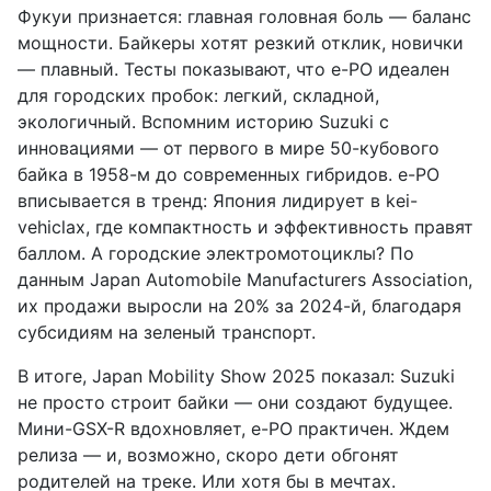
Фукуи признается: главная головная боль — баланс
мощности. Байкеры хотят резкий отклик, новички
— плавный. Тесты показывают, что e-PO идеален
для городских пробок: легкий, складной,
экологичный. Вспомним историю Suzuki с
инновациями — от первого в мире 50-кубового
байка в 1958-м до современных гибридов. e-PO
вписывается в тренд: Япония лидирует в kei-
vehiclах, где компактность и эффективность правят
баллом. А городские электромотоциклы? По
данным Japan Automobile Manufacturers Association,
их продажи выросли на 20% за 2024-й, благодаря
субсидиям на зеленый транспорт.
В итоге, Japan Mobility Show 2025 показал: Suzuki
не просто строит байки — они создают будущее.
Мини-GSX-R вдохновляет, e-PO практичен. Ждем
релиза — и, возможно, скоро дети обгонят
родителей на треке. Или хотя бы в мечтах.