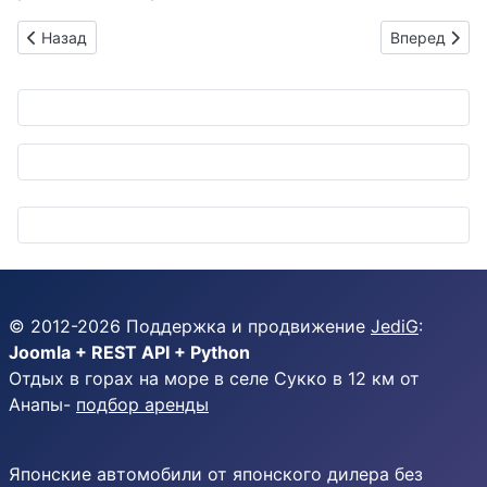
Предыдущий: Акции Toyota взлетают: йена слабеет, а японск
Следующий: 
Назад
Вперед
© 2012-
2026
Поддержка и продвижение
JediG
:
Joomla + REST API + Python
Отдых в горах на море в селе Сукко в 12 км от
Анапы-
подбор аренды
Японские автомобили от японского дилера без