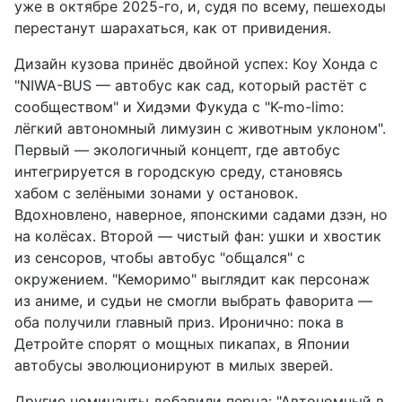
уже в октябре 2025-го, и, судя по всему, пешеходы
перестанут шарахаться, как от привидения.
Дизайн кузова принёс двойной успех: Коу Хонда с
"NIWA-BUS — автобус как сад, который растёт с
сообществом" и Хидэми Фукуда с "K-mo-limo:
лёгкий автономный лимузин с животным уклоном".
Первый — экологичный концепт, где автобус
интегрируется в городскую среду, становясь
хабом с зелёными зонами у остановок.
Вдохновлено, наверное, японскими садами дзэн, но
на колёсах. Второй — чистый фан: ушки и хвостик
из сенсоров, чтобы автобус "общался" с
окружением. "Кеморимо" выглядит как персонаж
из аниме, и судьи не смогли выбрать фаворита —
оба получили главный приз. Иронично: пока в
Детройте спорят о мощных пикапах, в Японии
автобусы эволюционируют в милых зверей.
Другие номинанты добавили перца: "Автономный в