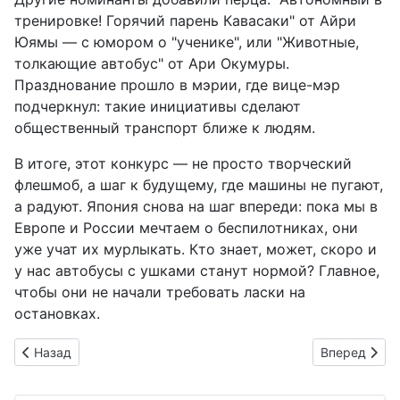
тренировке! Горячий парень Кавасаки" от Айри
Юямы — с юмором о "ученике", или "Животные,
толкающие автобус" от Ари Окумуры.
Празднование прошло в мэрии, где вице-мэр
подчеркнул: такие инициативы сделают
общественный транспорт ближе к людям.
В итоге, этот конкурс — не просто творческий
флешмоб, а шаг к будущему, где машины не пугают,
а радуют. Япония снова на шаг впереди: пока мы в
Европе и России мечтаем о беспилотниках, они
уже учат их мурлыкать. Кто знает, может, скоро и
у нас автобусы с ушками станут нормой? Главное,
чтобы они не начали требовать ласки на
остановках.
Предыдущий: Осака-Кансай Экспо-2025: Триумф технологи
Следующий: B
Назад
Вперед