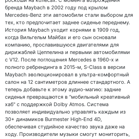
роскоши на колёсах. С момента возрождения
бренда Maybach в 2002 году под крылом
Mercedes-Benz эти автомобили стали выбором для
тех, кто предпочитает заднее сиденье переднему.
История Maybach уходит корнями в 1909 год,
когда Вильгельм Майбах и его сын основали
компанию, прославившуюся двигателями для
дирижаблей Цеппелина и первыми автомобилями
с V12. После поглощения Mercedes в 1960-х и
полного ребрендинга в 2015-м, S-Class в версии
Maybach эволюционировал в ультра-комфортный
салон на 12 сантиметров длиннее стандартного. А
теперь добавьте к этому аудио-магию: задние
сиденья превращаются в "мобильный креативный
хаб" с поддержкой Dolby Atmos. Система
позволяет индивидуально управлять каждым из
30+ динамиков Burmester High-End 4D,
обеспечивая студийное качество звука даже на
ходу. Производители музыки смогут мониторить,