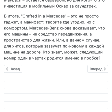
Maybach – остаётся барьером, но для кого-то это
инвестиция в мобильный Оскар за саундтрек.
В итоге, "Crafted in a Mercedes" – это не просто
гаджет, а манифест: творите где угодно, но с
комфортом. Mercedes-Benz снова доказывает, что
его машины – не средство передвижения, а
пространство для жизни. Или, в данном случае,
для хитов, которые зазвучат по-новому в каждой
машине на дороге. Кто знает, может, следующий
номер один в чартах родится именно в пробке?
Предыдущий: ADVAN на вершине SUPER GT: Пятый триумф в 
Следующий: Я
Назад
Вперед