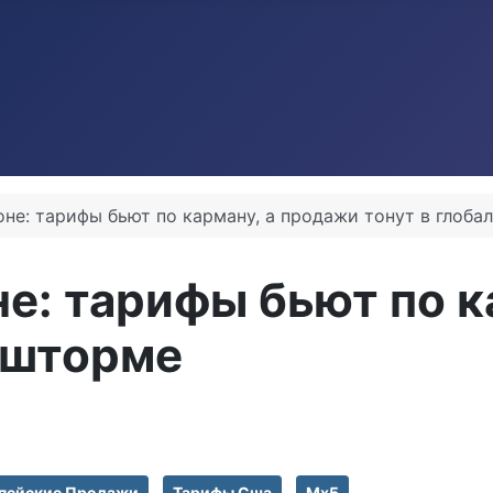
оне: тарифы бьют по карману, а продажи тонут в глоб
не: тарифы бьют по 
 шторме
пейские Продажи
Тарифы Сша
Mx5