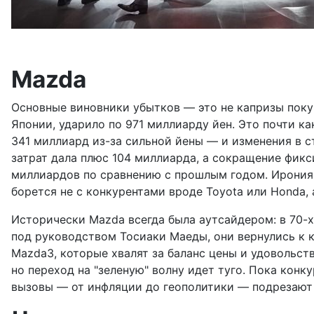
Mazda
Основные виновники убытков — это не капризы поку
Японии, ударило по 971 миллиарду йен. Это почти к
341 миллиард из-за сильной йены — и изменения в с
затрат дала плюс 104 миллиарда, а сокращение фик
миллиардов по сравнению с прошлым годом. Ирония в
борется не с конкурентами вроде Toyota или Honda,
Исторически Mazda всегда была аутсайдером: в 70-х 
под руководством Тосиаки Маеды, они вернулись к к
Mazda3, которые хвалят за баланс цены и удовольст
но переход на "зеленую" волну идет туго. Пока конк
вызовы — от инфляции до геополитики — подрезают