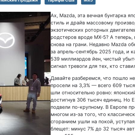
Ах, Mazda, эта вечная бунтарка я
стиль и драйв массовому производ
экзотических роторных двигателе
родстеров вроде MX-5? А теперь,
снова на грани. Недавно Mazda о
за апрель-сентябрь 2025 года, и
539 миллиардов йен, чистый убыт
сигнал тревоги для тех, кто стави
Давайте разберемся, что пошло н
просели на 3,3% — всего 609 тыс
шли относительно ровно: японский
достигнув 306 тысяч единиц. Но Е
подвели по-крупному. В Европе пр
многом из-за того, что классичес
сгоранием ушли на покой, уступа
блещет: минус 7% до 32 тысяч ав