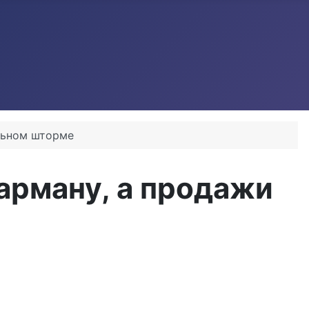
альном шторме
карману, а продажи