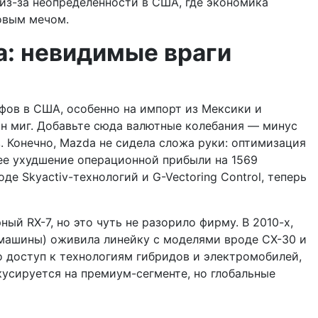
 из-за неопределенности в США, где экономика
овым мечом.
а: невидимые враги
фов в США, особенно на импорт из Мексики и
дин миг. Добавьте сюда валютные колебания — минус
 Конечно, Mazda не сидела сложа руки: оптимизация
ее ухудшение операционной прибыли на 1569
 Skyactiv-технологий и G-Vectoring Control, теперь
й RX-7, но это чуть не разорило фирму. В 2010-х,
и машины) оживила линейку с моделями вроде CX-30 и
ло доступ к технологиям гибридов и электромобилей,
кусируется на премиум-сегменте, но глобальные