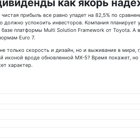
 дивиденды как якорь над
: чистая прибыль все равно упадет на 82,5% по сравн
что должно успокоить инвесторов. Компания планирует
азе платформы Multi Solution Framework от Toyota. А в
ормам Euro 7.
не только скорость и дизайн, но и выживание в мире, 
й иконой вроде обновленной MX-5? Время покажет, но 
ет характер.
 без GPS и лишних слов