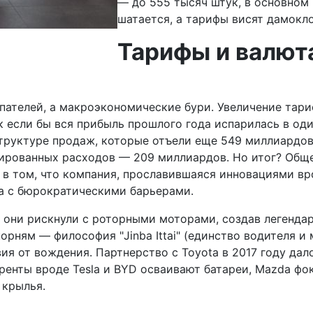
— до 555 тысяч штук, в основном
шатается, а тарифы висят дамокл
Тарифы и валют
пателей, а макроэкономические бури. Увеличение тари
ак если бы вся прибыль прошлого года испарилась в о
труктуре продаж, которые отъели еще 549 миллиардов.
сированных расходов — 209 миллиардов. Но итог? Общ
 том, что компания, прославившаяся инновациями вроде
 а с бюрократическими барьерами.
они рискнули с роторными моторами, создав легендарны
орням — философия "Jinba Ittai" (единство водителя 
вия от вождения. Партнерство с Toyota в 2017 году да
уренты вроде Tesla и BYD осваивают батареи, Mazda фо
 крылья.