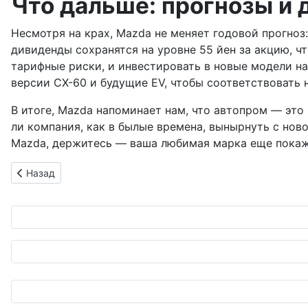
Что дальше: прогнозы и
Несмотря на крах, Mazda не меняет годовой прогноз
дивиденды сохранятся на уровне 55 йен за акцию, 
тарифные риски, и инвестировать в новые модели на б
версии CX-60 и будущие EV, чтобы соответствовать н
В итоге, Mazda напоминает нам, что автопром — это 
ли компания, как в былые времена, вынырнуть с ново
Mazda, держитесь — ваша любимая марка еще покаж
Предыдущий: Jeep Gladiator: Пикап-чемпион среди амазонок
Назад