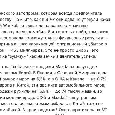
понского автопрома, которая всегда предпочитала
ству. Помните, как в 90-х они едва не утонули из-за
й Wankel, но выплыли на волне компактных
 в эпоху электромобилей и торговых войн, компания
бнародовала промежуточные финансовые результаты
 картина вышла удручающей: операционный убыток в
ок — 453 миллиарда. Это не просто цифры, это
л на "зум-зум" как на вечный двигатель успеха.
е так. Глобальные продажи Mazda за полугодие
яч автомобилей. В Японии и Северной Америке дела
 рынок вырос на 6,3%, а в США и Канаде — на 0,7%,
вропа и Китай, эти два кита автомобильного мира,
одажи рухнули на 16,9% — до 74 тысяч машин, во
кие модели вроде CX-5 и Mazda2 с внутренним
я место строгим нормам выбросов. Китай тоже не
томобилей. А производство? Оно сократилось на 8%