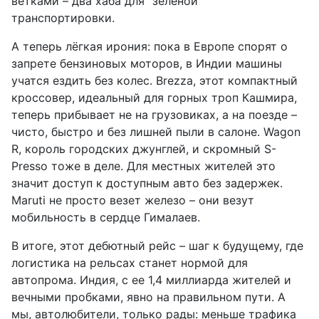
ветками – два хаба для "зеленой"
транспортировки.
А теперь лёгкая ирония: пока в Европе спорят о
запрете бензиновых моторов, в Индии машины
учатся ездить без колес. Brezza, этот компактный
кроссовер, идеальный для горных троп Кашмира,
теперь прибывает не на грузовиках, а на поезде –
чисто, быстро и без лишней пыли в салоне. Wagon
R, король городских джунглей, и скромный S-
Presso тоже в деле. Для местных жителей это
значит доступ к доступным авто без задержек.
Maruti не просто везет железо – они везут
мобильность в сердце Гималаев.
В итоге, этот дебютный рейс – шаг к будущему, где
логистика на рельсах станет нормой для
автопрома. Индия, с ее 1,4 миллиарда жителей и
вечными пробками, явно на правильном пути. А
мы, автолюбители, только рады: меньше трафика