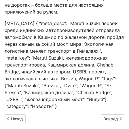
на дорогах – больше места для настоящих
приключений за рулем.
[META_DATA] { "meta_desc": "Maruti Suzuki первой
среди индийских автопроизводителей отправила
автомобили в Кашмир по железной дороге, пройдя
через самый высокий мост мира. Экологичная
логистика меняет транспорт в Гималаях.",
"meta_key": "Maruti Suzuki, железнодорожная
транспортировка, Кашмирская долина, Chenab
Bridge, индийский автопром, USBRL проект,
экологичная логистика, Brezza, Wagon R", "tags":
["Maruti Suzuki", "Brezza", "Dzire", "Wagon R", "S-
Presso", "Кашмирская долина", "Chenab Bridge",
"USBRL", "железнодорожный мост", "Индия"],
"category": "Новости" }
Предыдущий: Mercedes-Benz зажигает: новый центр тестир
Следующий: 
Назад
Вперед