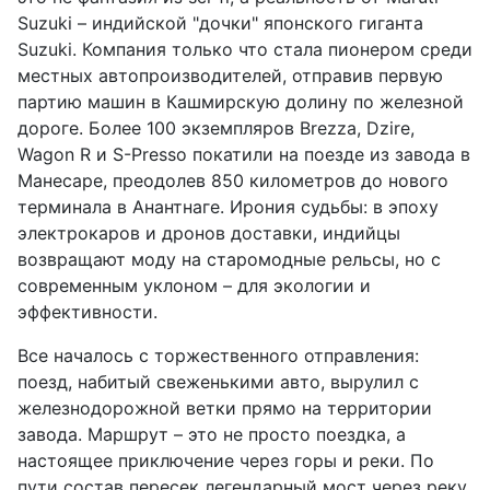
Suzuki – индийской "дочки" японского гиганта
Suzuki. Компания только что стала пионером среди
местных автопроизводителей, отправив первую
партию машин в Кашмирскую долину по железной
дороге. Более 100 экземпляров Brezza, Dzire,
Wagon R и S-Presso покатили на поезде из завода в
Манесаре, преодолев 850 километров до нового
терминала в Анантнаге. Ирония судьбы: в эпоху
электрокаров и дронов доставки, индийцы
возвращают моду на старомодные рельсы, но с
современным уклоном – для экологии и
эффективности.
Все началось с торжественного отправления:
поезд, набитый свеженькими авто, вырулил с
железнодорожной ветки прямо на территории
завода. Маршрут – это не просто поездка, а
настоящее приключение через горы и реки. По
пути состав пересек легендарный мост через реку