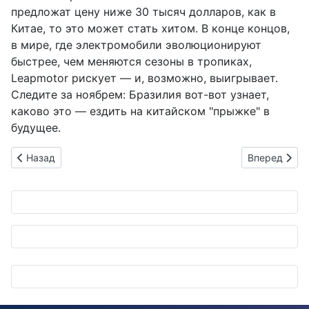
предложат цену ниже 30 тысяч долларов, как в
Китае, то это может стать хитом. В конце концов,
в мире, где электромобили эволюционируют
быстрее, чем меняются сезоны в тропиках,
Leapmotor рискует — и, возможно, выигрывает.
Следите за ноябрем: Бразилия вот-вот узнает,
каково это — ездить на китайском "прыжке" в
будущее.
Предыдущий: Mercedes-Benz прокладывает путь к "зеленому
Следующий: H
Назад
Вперед