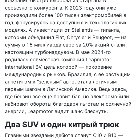
компания быстро выросла из стартапа в
серьезного конкурента. К 2023 году они уже
производили более 100 тысяч электромобилей в
год, фокусируясь на доступных и технологичных
моделях. А инвестиции от Stellantis — гиганта,
который объединил Fiat, Chrysler и Peugeot, — на
сумму в 1,5 миллиарда евро за 20% акций стали
настоящим турбонаддувом. В мае 2024-го
родилась совместная компания Leapmotor
International BV, цель которой — покорение
международных рынков. Бразилия, с ее растущим
аппетитом к "зеленым" авто, стала логичным
первым шагом в Латинской Америке. Ведь здесь,
где бензин все еще правит бал, но электромобили
набирают обороты благодаря льготам и солнечной
энергии, Leapmotor видит шанс блеснуть.
Два SUV и один хитрый трюк
Главными звездами дебюта станут C10 и B10 —