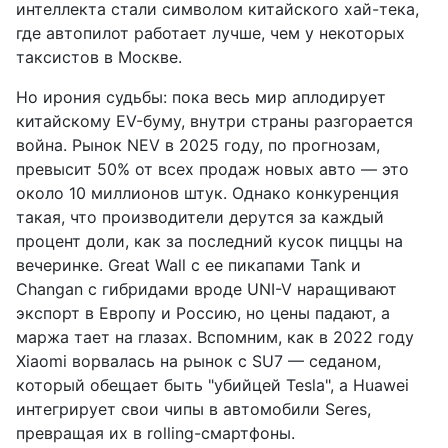
интеллекта стали символом китайского хай-тека,
где автопилот работает лучше, чем у некоторых
таксистов в Москве.
Но ирония судьбы: пока весь мир аплодирует
китайскому EV-буму, внутри страны разгорается
война. Рынок NEV в 2025 году, по прогнозам,
превысит 50% от всех продаж новых авто — это
около 10 миллионов штук. Однако конкуренция
такая, что производители дерутся за каждый
процент доли, как за последний кусок пиццы на
вечеринке. Great Wall с ее пикапами Tank и
Changan с гибридами вроде UNI-V наращивают
экспорт в Европу и Россию, но цены падают, а
маржа тает на глазах. Вспомним, как в 2022 году
Xiaomi ворвалась на рынок с SU7 — седаном,
который обещает быть "убийцей Tesla", а Huawei
интегрирует свои чипы в автомобили Seres,
превращая их в rolling-смартфоны.