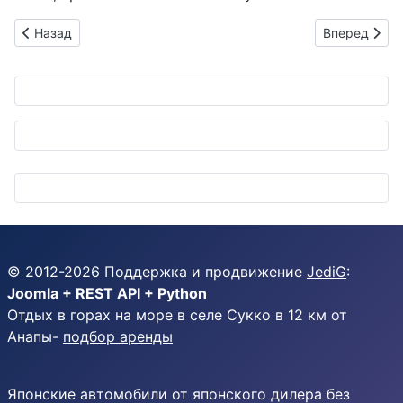
Предыдущий: Японские автогиганты в шоке: акции летят вни
Следующий: 
Назад
Вперед
© 2012-
2026
Поддержка и продвижение
JediG
:
Joomla + REST API + Python
Отдых в горах на море в селе Сукко в 12 км от
Анапы-
подбор аренды
Японские автомобили от японского дилера без