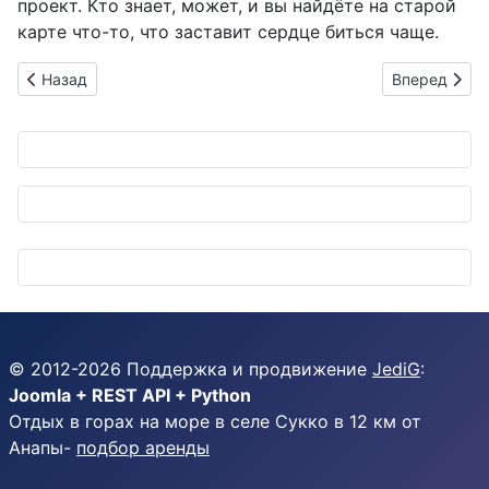
проект. Кто знает, может, и вы найдёте на старой
карте что-то, что заставит сердце биться чаще.
Предыдущий: Зелёная революция на колёсах: Zeroboard гото
Следующий: 
Назад
Вперед
© 2012-
2026
Поддержка и продвижение
JediG
:
Joomla + REST API + Python
Отдых в горах на море в селе Сукко в 12 км от
Анапы-
подбор аренды