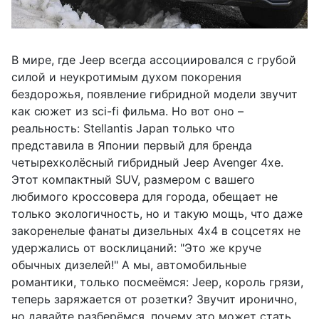
В мире, где Jeep всегда ассоциировался с грубой
силой и неукротимым духом покорения
бездорожья, появление гибридной модели звучит
как сюжет из sci-fi фильма. Но вот оно –
реальность: Stellantis Japan только что
представила в Японии первый для бренда
четырехколёсный гибридный Jeep Avenger 4xe.
Этот компактный SUV, размером с вашего
любимого кроссовера для города, обещает не
только экологичность, но и такую мощь, что даже
закоренелые фанаты дизельных 4x4 в соцсетях не
удержались от восклицаний: "Это же круче
обычных дизелей!" А мы, автомобильные
романтики, только посмеёмся: Jeep, король грязи,
теперь заряжается от розетки? Звучит иронично,
но давайте разберёмся, почему это может стать