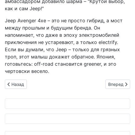
амбассадором добавило шарма – "Крутой выбор,
как и сам Jeep!"
Jeep Avenger 4xe – это не просто гибрид, а мост
между прошлым и будущим бренда. Он
напоминает, что даже в эпоху электромобилей
приключения не устаревают, а только electrify.
Если вы думали, что Jeep – только для грязных
троп, этот малыш докажет обратное. Япония,
готовьтесь: off-road становится greener, и это
чертовски весело.
Предыдущий: Японское "приключение" в мире симуляций: SC
Следующий: 
Назад
Вперед