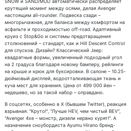
SNOW и SAND/MUD автоматически распределяет
крутящий момент между осями, делая Avenger
настоящим all-rounder. Подвеска сзади –
многорычажная, для баланса между комфортом на
асфальте и проходимостью off-road. Адаптивный
круиз с Stop&Go и системы предотвращения
столкновений – стандарт, как и Hill Descent Control
для спусков. Дизайн? Классический Jeep:
квадратные формы, увеличенный подходный угол
на 2 градуса благодаря новому бамперу, рейлинги
на крыше и крюк для буксировки. В салоне – 10.25-
дюймовый дисплей, водоотталкивающая ткань и
куча мест для хранения. Цена от 499 000 йен –
недешево, но за такой набор – оправдано.
В соцсетях, особенно в X (бывшем Twitter), реакция
взрывная: "Круто!", "Лучше HEV, чем чистый BEV",
"Avenger 4xe – монстр, дизели нервно курят!". А
назначение сноубордиста Ayumu Hirano бренд-