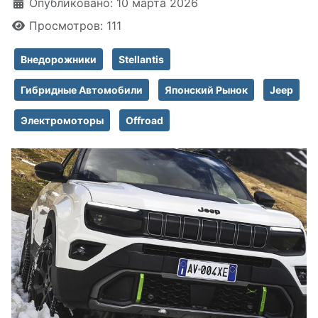
Информация о материале
Опубликовано: 10 марта 2026
Просмотров: 111
Внедорожники
Stellantis
Гибридные Автомобили
Японский Рынок
Jeep
Электромоторы
Offroad